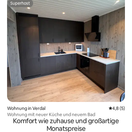
Superhost
Superhost
Wohnung in Verdal
Durchschni
4,8 (5)
Wohnung mit neuer Küche und neuem Bad
Komfort wie zuhause und großartige
Monatspreise