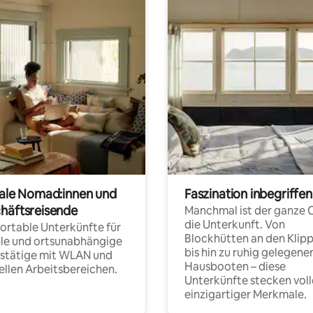
tale Nomad:innen und
Faszination inbegriffen
häftsreisende
Manchmal ist der ganze 
die Unterkunft. Von
rtable Unterkünfte für
Blockhütten an den Klip
ble und ortsunabhängige
bis hin zu ruhig gelegene
fstätige mit WLAN und
Hausbooten – diese
ellen Arbeitsbereichen.
Unterkünfte stecken voll
einzigartiger Merkmale.