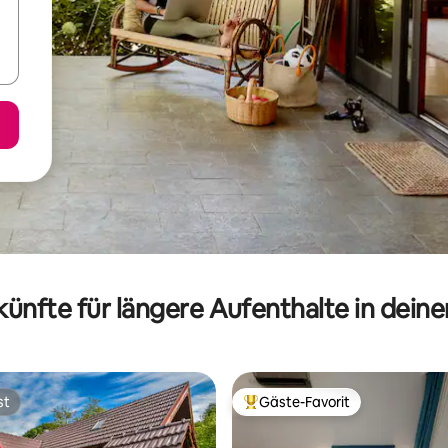
ünfte für längere Aufenthalte in dein
st
Gäste-Favorit
st
Beliebter Gäste-Favorit.