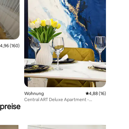
80 Bewertungen
urchschnittliche Bewertung: 4,96 von 5, 160 Bewertungen
4,96 (160)
Wohnung
Durchschnittliche Be
4,88 (16)
Central ART Deluxe Apartment -
preise
Privatparkplatz