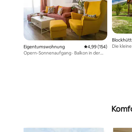
Blockhütt
Die klein
Eigentumswohnung
Durchschnittliche Bewe
4,99 (154)
Paare
Opern-Sonnenaufgang · Balkon in der
Altstadt · Hell und ruhig
Komfo