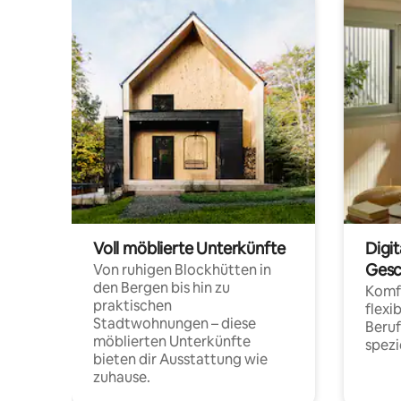
Voll möblierte Unterkünfte
Digi
Gesc
Von ruhigen Blockhütten in
den Bergen bis hin zu
Komfo
praktischen
flexi
Stadtwohnungen – diese
Beru
möblierten Unterkünfte
spezi
bieten dir Ausstattung wie
zuhause.