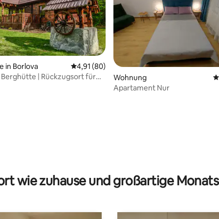
e in Borlova
Durchschnittliche Bewertung: 4,91 von 5, 
4,91 (80)
e Berghütte | Rückzugsort für
rtung: 4,99 von 5, 154 Bewertungen
Wohnung
D
Apartament Nur
rt wie zuhause und großartige Monats