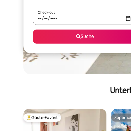
Check-out
Suche
Unterk
Gäste-Favorit
Superho
Beliebter Gäste-Favorit.
Superho