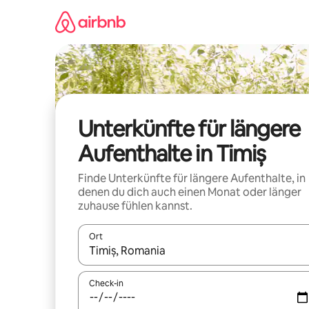
Zu
Inhalten
springen
Unterkünfte für längere
Aufenthalte in Timiș
Finde Unterkünfte für längere Aufenthalte, in
denen du dich auch einen Monat oder länger
zuhause fühlen kannst.
Ort
Wenn Ergebnisse verfügbar sind, navigiere mit d
Check-in