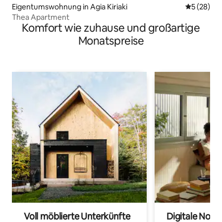
Eigentumswohnung in Agia Kiriaki
Durchschni
5 (28)
Thea Apartment
Komfort wie zuhause und großartige
Monatspreise
Voll möblierte Unterkünfte
Digitale Noma