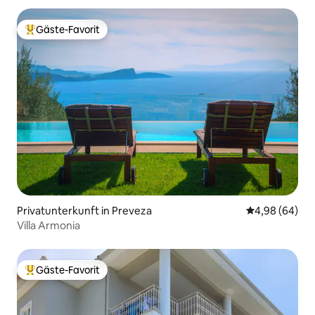
Gäste-Favorit
Beliebter Gäste-Favorit.
Privatunterkunft in Preveza
Durchschnittl
4,98 (64)
Villa Armonia
Gäste-Favorit
Beliebter Gäste-Favorit.