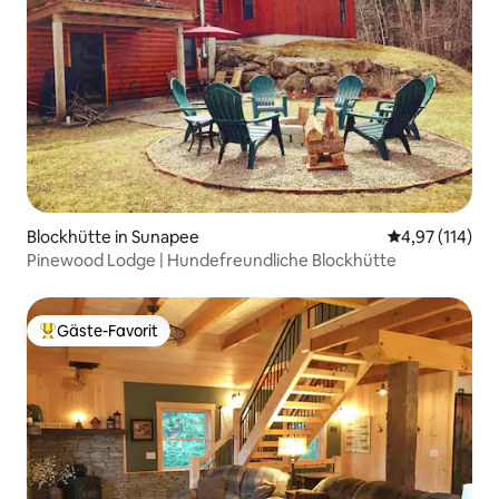
Blockhütte in Sunapee
Durchschnittl
4,97 (114)
Pinewood Lodge | Hundefreundliche Blockhütte
Gäste-Favorit
Beliebter Gäste-Favorit.