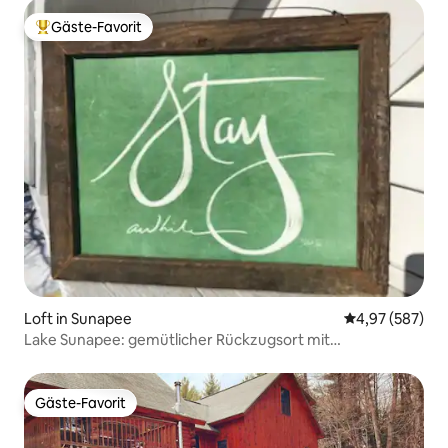
Gäste-Favorit
Beliebter Gäste-Favorit.
Loft in Sunapee
Durchschnittli
4,97 (587)
Lake Sunapee: gemütlicher Rückzugsort mit
kontinentalem Frühstück
Gäste-Favorit
Gäste-Favorit