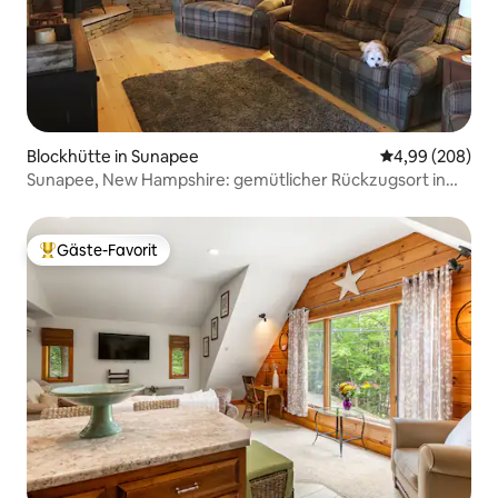
Blockhütte in Sunapee
Durchschnittli
4,99 (208)
Sunapee, New Hampshire: gemütlicher Rückzugsort in
Hanglage
Gäste-Favorit
Beliebter Gäste-Favorit.