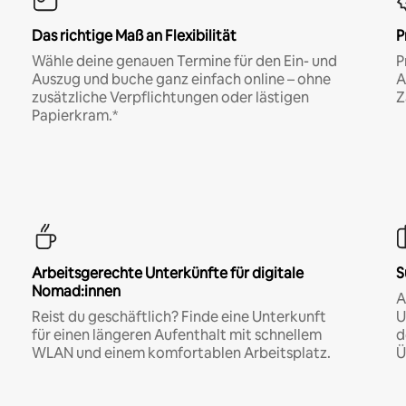
Das richtige Maß an Flexibilität
P
Wähle deine genauen Termine für den Ein- und
P
Auszug und buche ganz einfach online – ohne
A
zusätzliche Verpflichtungen oder lästigen
Z
Papierkram.*
Arbeitsgerechte Unterkünfte für digitale
S
Nomad:innen
A
Reist du geschäftlich? Finde eine Unterkunft
U
für einen längeren Aufenthalt mit schnellem
d
WLAN und einem komfortablen Arbeitsplatz.
Ü