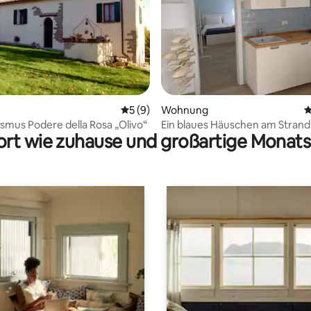
ertung: 4,98 von 5, 80 Bewertungen
Durchschnittliche Bewertung: 5 von 5,
5 (9)
Wohnung
D
smus Podere della Rosa „Olivo“
Ein blaues Häuschen am Strand
rt wie zuhause und großartige Monats