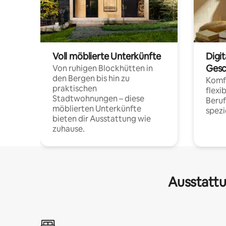
Voll möblierte Unterkünfte
Digi
Gesc
Von ruhigen Blockhütten in
den Bergen bis hin zu
Komfo
praktischen
flexi
Stadtwohnungen – diese
Beru
möblierten Unterkünfte
spezi
bieten dir Ausstattung wie
zuhause.
Ausstattu