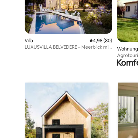
Villa
Durchschnittliche Bew
4,98 (80)
LUXUSVILLA BELVEDERE – Meerblick mit
Wohnung
Pool & Spa
Agrotouri
Komfo