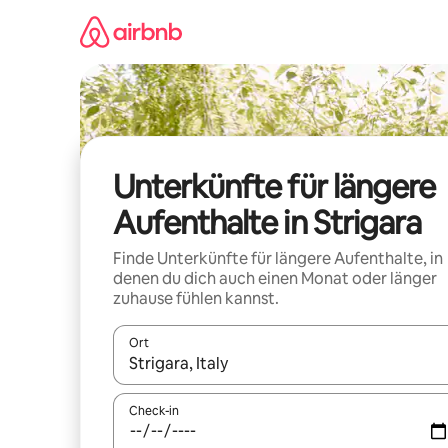
Zu
Inhalten
springen
Unterkünfte für längere
Aufenthalte in Strigara
Finde Unterkünfte für längere Aufenthalte, in
denen du dich auch einen Monat oder länger
zuhause fühlen kannst.
Ort
Wenn Ergebnisse verfügbar sind, navigiere mit d
Check-in