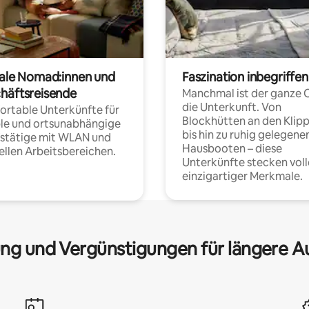
tale Nomad:innen und
Faszination inbegriffen
häftsreisende
Manchmal ist der ganze 
die Unterkunft. Von
rtable Unterkünfte für
Blockhütten an den Klip
ble und ortsunabhängige
bis hin zu ruhig gelegene
fstätige mit WLAN und
Hausbooten – diese
ellen Arbeitsbereichen.
Unterkünfte stecken voll
einzigartiger Merkmale.
ng und Vergünstigungen für längere A