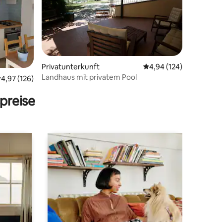
Privatunterkunft
Durchschnittliche Bew
4,94 (124)
Landhaus mit privatem Pool
 9 Bewertungen
urchschnittliche Bewertung: 4,97 von 5, 126 Bewertungen
4,97 (126)
preise