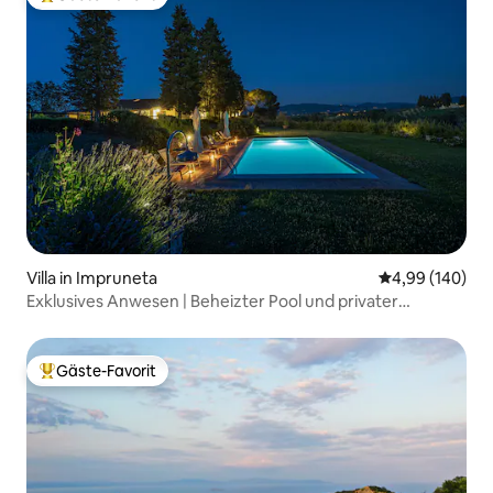
Beliebter Gäste-Favorit.
Villa in Impruneta
Durchschnittli
4,99 (140)
Exklusives Anwesen | Beheizter Pool und privater
Concierge
Gäste-Favorit
Beliebter Gäste-Favorit.