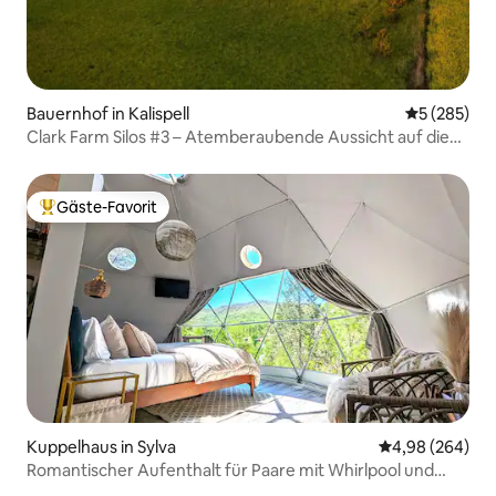
Bauernhof in Kalispell
Durchschnit
5 (285)
Clark Farm Silos #3 – Atemberaubende Aussicht auf die
Berge
Gäste-Favorit
Beliebter Gäste-Favorit.
Kuppelhaus in Sylva
Durchschnittli
4,98 (264)
Romantischer Aufenthalt für Paare mit Whirlpool und
toller Aussicht