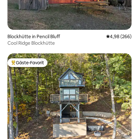
Blockhütte in Pencil Bluff
Durchschnittli
4,98 (266)
Cool Ridge Blockhütte
Gäste-Favorit
Beliebter Gäste-Favorit.