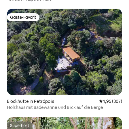
Gäste-Favorit
Gäste-Favorit
Blockhütte in Petrópolis
Durchschnittli
4,95 (307)
Holzhaus mit Badewanne und Blick auf die Berge
Superhost
Superhost