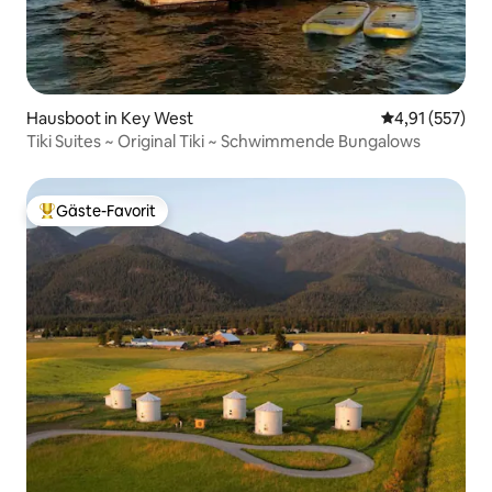
Hausboot in Key West
Durchschnittl
4,91 (557)
Tiki Suites ~ Original Tiki ~ Schwimmende Bungalows
Gäste-Favorit
Beliebter Gäste-Favorit.