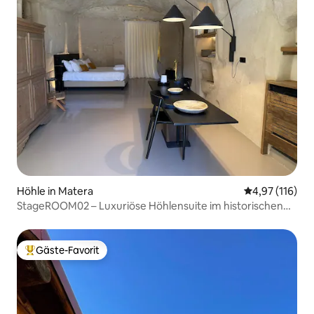
Höhle in Matera
Durchschnittl
4,97 (116)
StageROOM02 – Luxuriöse Höhlensuite im historischen
Matera
Gäste-Favorit
Beliebter Gäste-Favorit.