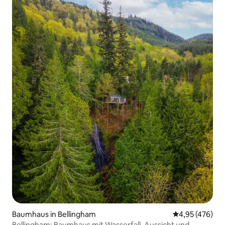
Baumhaus in Bellingham
Durchschnittli
4,95 (476)
Bellingham: Baumhaus mit Wasserfall, Aussicht und