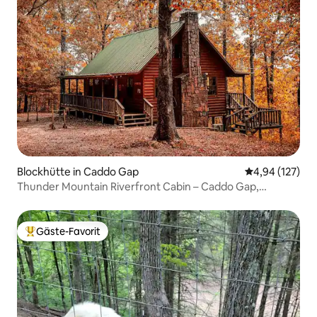
Blockhütte in Caddo Gap
Durchschnittl
4,94 (127)
Thunder Mountain Riverfront Cabin – Caddo Gap,
Arkansas
Gäste-Favorit
Beliebter Gäste-Favorit.