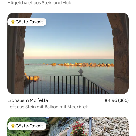
Hügelchalet aus Stein und Holz.
Gäste-Favorit
Beliebter Gäste-Favorit.
Erdhaus in Molfetta
Durchschnittli
4,96 (365)
Loft aus Stein mit Balkon mit Meerblick
Gäste-Favorit
Beliebter Gäste-Favorit.