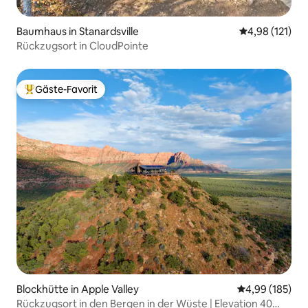
Baumhaus in Stanardsville
Durchschnittl
4,98 (121)
Rückzugsort in CloudPointe
Gäste-Favorit
Beliebter Gäste-Favorit.
Blockhütte in Apple Valley
Durchschnittli
4,99 (185)
Rückzugsort in den Bergen in der Wüste | Elevation 40