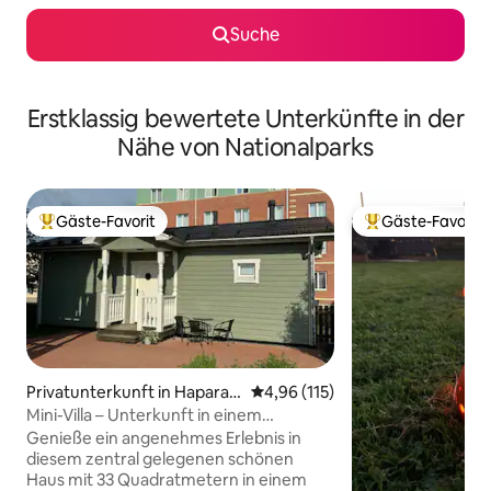
Suche
Erstklassig bewertete Unterkünfte in der
Nähe von Nationalparks
Gäste-Favorit
Gäste-Favorit
Beliebter Gäste-Favorit.
Beliebter Gäste-F
Privatunterkunft in Haparan
Durchschnittliche Bewertung: 4
4,96 (115)
da
Mini-Villa – Unterkunft in einem
Privathaus
Genieße ein angenehmes Erlebnis in
diesem zentral gelegenen schönen
Haus mit 33 Quadratmetern in einem