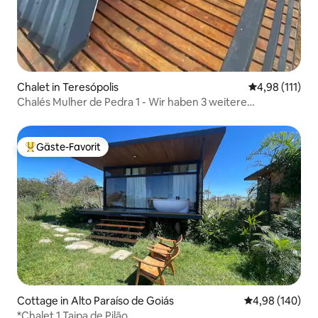
Chalet in Teresópolis
Durchschnittl
4,98 (111)
Chalés Mulher de Pedra 1 - Wir haben 3 weitere
Unterkünfte
Gäste-Favorit
Beliebter Gäste-Favorit.
Cottage in Alto Paraíso de Goiás
Durchschnittli
4,98 (140)
*Chalet 1 Taipa de Pilão