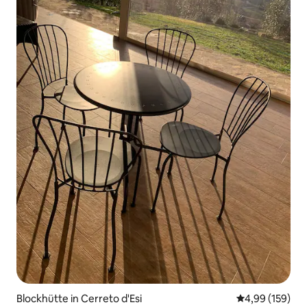
Ort zum Entspann
Blockhütte in Cerreto d'Esi
Durchschnittli
4,99 (159)