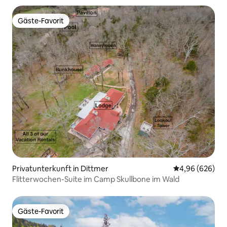
Gäste-Favorit
Gäste-Favorit
Privatunterkunft in Dittmer
Durchschnittli
4,96 (626)
Flitterwochen-Suite im Camp Skullbone im Wald
Gäste-Favorit
Gäste-Favorit