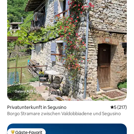
Privatunterkunft in Segusino
Durchschni
5 (217)
Borgo Stramare zwischen Valdobbiadene und Segusino
Gäste-Favorit