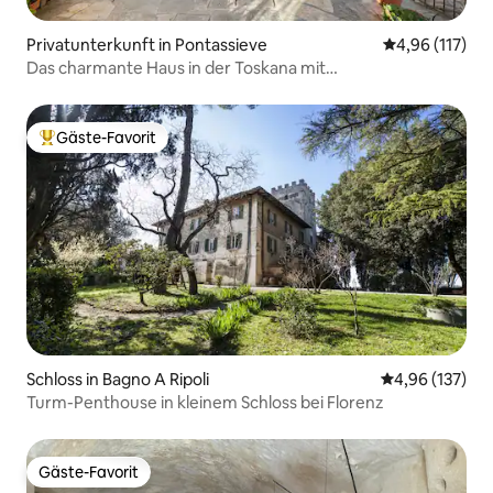
Privatunterkunft in Pontassieve
Durchschnittl
4,96 (117)
Das charmante Haus in der Toskana mit
atemberaubender Aussicht
Gäste-Favorit
Beliebter Gäste-Favorit.
Schloss in Bagno A Ripoli
Durchschnittl
4,96 (137)
Turm-Penthouse in kleinem Schloss bei Florenz
Gäste-Favorit
Gäste-Favorit