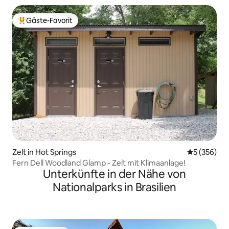
Gäste-Favorit
Beliebter Gäste-Favorit.
Zelt in Hot Springs
Durchschnit
5 (356)
Fern Dell Woodland Glamp - Zelt mit Klimaanlage!
Unterkünfte in der Nähe von
Nationalparks in Brasilien