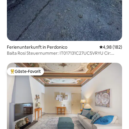
Ferienunterkunft in Perdonico
Durchschnittli
4,98 (182)
Baita Rosi Steuernummer: IT017131C27UC5VRYU Cir:
01713100002
Gäste-Favorit
Beliebter Gäste-Favorit.