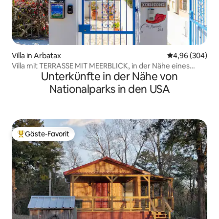
Villa in Arbatax
Durchschnittli
4,96 (304)
Villa mit TERRASSE MIT MEERBLICK, in der Nähe eines
Unterkünfte in der Nähe von
Sandstrandes
Nationalparks in den USA
Gäste-Favorit
Beliebter Gäste-Favorit.