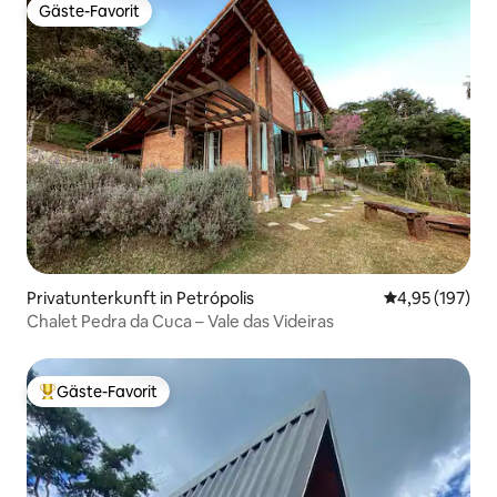
Gäste-Favorit
Gäste-Favorit
Privatunterkunft in Petrópolis
Durchschnittl
4,95 (197)
Chalet Pedra da Cuca – Vale das Videiras
Gäste-Favorit
Beliebter Gäste-Favorit.