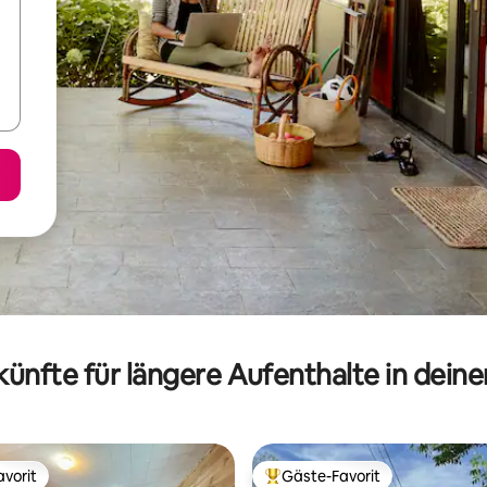
ünfte für längere Aufenthalte in dein
vorit
Gäste-Favorit
vorit
Beliebter Gäste-Favorit.