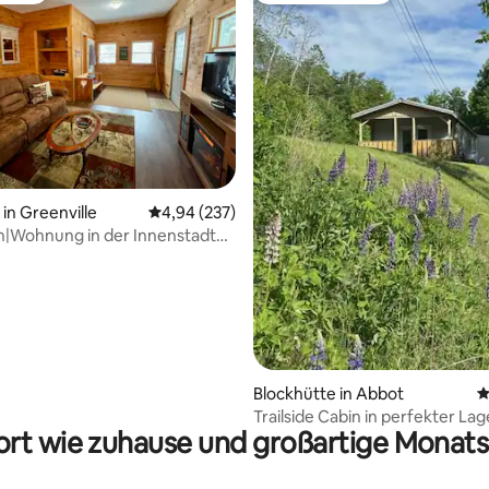
n Greenville
Durchschnittliche Bewertung: 4,94 von 5, 2
4,94 (237)
Bewertung: 5 von 5, 96 Bewertungen
n|Wohnung in der Innenstadt
stelle
Blockhütte in Abbot
D
Trailside Cabin in perfekter Lag
rt wie zuhause und großartige Monats