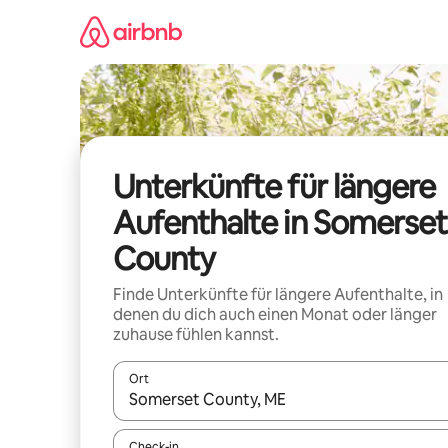
Zu
Inhalten
springen
Unterkünfte für längere
Aufenthalte in Somerset
County
Finde Unterkünfte für längere Aufenthalte, in
denen du dich auch einen Monat oder länger
zuhause fühlen kannst.
Ort
Wenn Ergebnisse verfügbar sind, navigiere mit d
Check-in