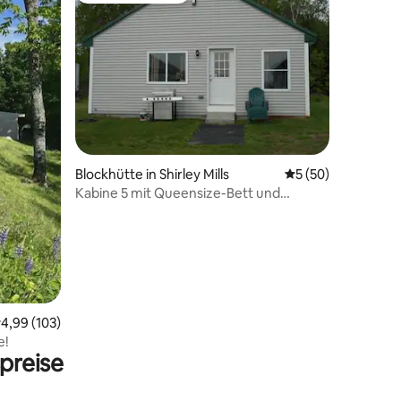
37 Bewertungen
Blockhütte in Shirley Mills
Durchschnittliche
5 (50)
Kabine 5 mit Queensize-Bett und
Etagenbett
urchschnittliche Bewertung: 4,99 von 5, 103 Bewertungen
4,99 (103)
e!
preise