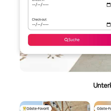
Check-out
Suche
Unterk
Gäste-Favorit
Gäste-Fa
Beliebter Gäste-Favorit.
Gäste-Fa