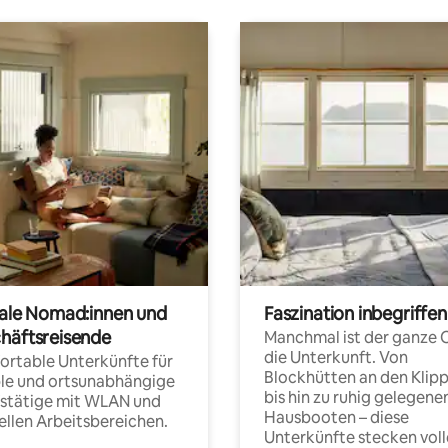
tale Nomad:innen und
Faszination inbegriffen
häftsreisende
Manchmal ist der ganze 
die Unterkunft. Von
rtable Unterkünfte für
Blockhütten an den Klip
ble und ortsunabhängige
bis hin zu ruhig gelegene
fstätige mit WLAN und
Hausbooten – diese
ellen Arbeitsbereichen.
Unterkünfte stecken voll