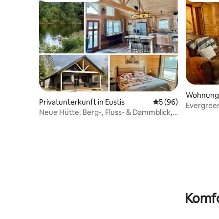
Wohnung i
Privatunterkunft in Eustis
Durchschnittliche 
5 (96)
Evergree
Neue Hütte. Berg-, Fluss- & Dammblick,
mit Feuer
Kajaks.
Komfo