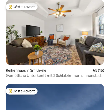
Gäste-Favorit
Beliebter Gäste-Favorit.
Reihenhaus in Smithville
Durchschn
5 (16)
Gemütliche Unterkunft mit 2 Schlafzimmern, Innenstadt
zu Fuß erreichbar, in der Nähe von
See/Wanderwegen/Kansas City
Gäste-Favorit
Beliebter Gäste-Favorit.