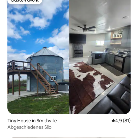
Gäste-Favorit
Gäste-Favorit
Tiny House in Smithville
Durchschnit
4,9 (81)
Abgeschiedenes Silo