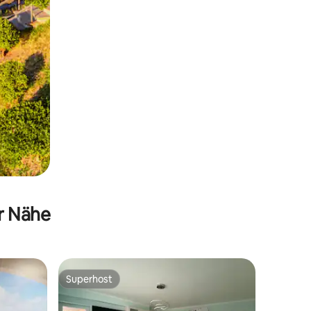
er Nähe
Superhost
Superhost