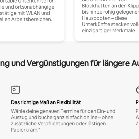
rtable Unterkünfte für
Blockhütten an den Klip
ble und ortsunabhängige
bis hin zu ruhig gelegene
fstätige mit WLAN und
Hausbooten – diese
ellen Arbeitsbereichen.
Unterkünfte stecken voll
einzigartiger Merkmale.
ng und Vergünstigungen für längere A
Das richtige Maß an Flexibilität
P
Wähle deine genauen Termine für den Ein- und
P
Auszug und buche ganz einfach online – ohne
A
zusätzliche Verpflichtungen oder lästigen
Z
Papierkram.*