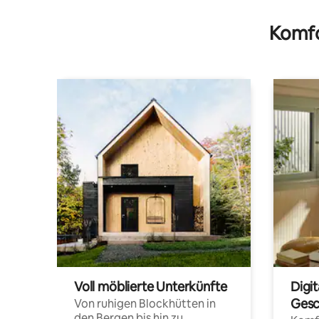
Komfo
Voll möblierte Unterkünfte
Digi
Gesc
Von ruhigen Blockhütten in
den Bergen bis hin zu