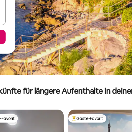
ünfte für längere Aufenthalte in dein
-Favorit
Gäste-Favorit
r Gäste-Favorit.
Beliebter Gäste-Favorit.