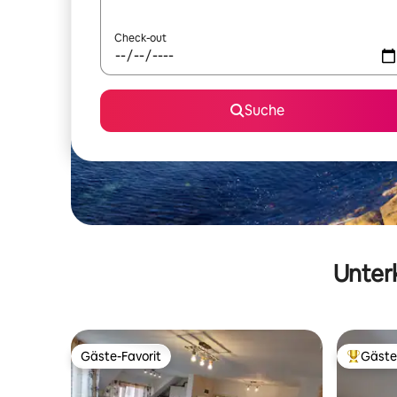
Check-out
Suche
Unterk
Gäste-Favorit
Gäste
Gäste-Favorit
Beliebte