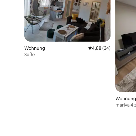
Wohnung
Durchschnittliche Bew
4,88 (34)
Süße
Wohnung
mariva 4