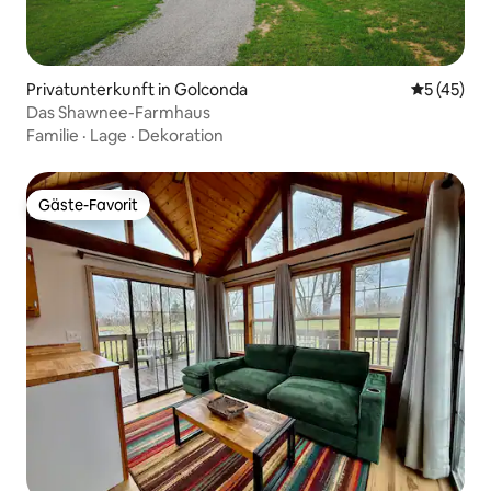
Privatunterkunft in Golconda
Durchschn
5 (45)
Das Shawnee-Farmhaus
Familie
·
Lage
·
Dekoration
Gäste-Favorit
Gäste-Favorit