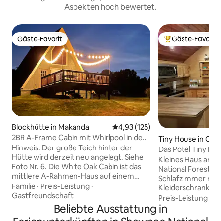
Aspekten hoch bewertet.
Gäste-Favorit
Gäste-Favorit
Gäste-Favorit
Beliebter Gäste-F
Blockhütte in Makanda
Durchschnittliche Bewertung: 4
4,93 (125)
2BR A-Frame Cabin mit Whirlpool in der
Tiny House in Oza
Nähe des Wine Trail
Hinweis: Der große Teich hinter der
Das Potel Tiny H
Hütte wird derzeit neu angelegt. Siehe
Kleines Haus am 
Foto Nr. 6. Die White Oak Cabin ist das
National Forest. E
mittlere A-Rahmen-Haus auf einem
Schlafzimmer mit 
malerischen Grundstück mit drei
Familie
·
Preis-Leistung
·
Kleiderschrank un
Hütten, die jeweils über einen eigenen
Gastfreundschaft
Waschmaschine un
Preis-Leistung
·
L
Außenbereich verfügen. Dieser
Beliebte Ausstattung in
Das Bett ist eine volle G
gemütliche Rückzugsort verfügt über
Herd, Kühlschrank