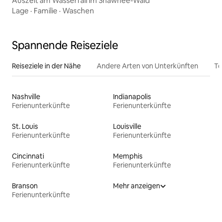
Auszeit am Wasserfall im Shawnee-Wald
Lage
·
Familie
·
Waschen
Spannende Reiseziele
Reiseziele in der Nähe
Andere Arten von Unterkünften
To
Nashville
Indianapolis
Ferienunterkünfte
Ferienunterkünfte
St. Louis
Louisville
Ferienunterkünfte
Ferienunterkünfte
Cincinnati
Memphis
Ferienunterkünfte
Ferienunterkünfte
Branson
Mehr anzeigen
Ferienunterkünfte