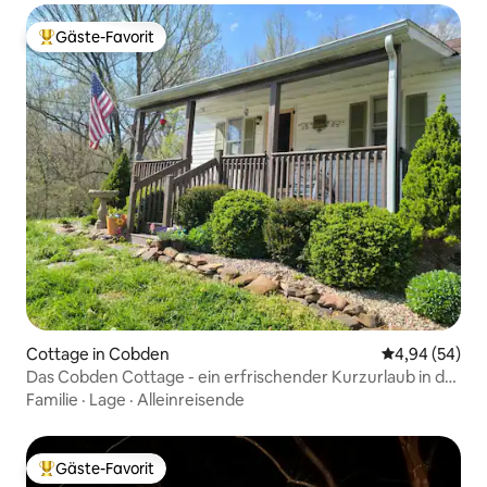
Gäste-Favorit
Beliebter Gäste-Favorit.
Cottage in Cobden
Durchschnittl
4,94 (54)
Das Cobden Cottage - ein erfrischender Kurzurlaub in der
Seele
Familie
·
Lage
·
Alleinreisende
Gäste-Favorit
Beliebter Gäste-Favorit.