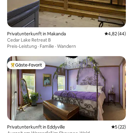
Privatunterkunft in Makanda
Durchschnittl
4,82 (44)
Cedar Lake Retreat B
Preis-Leistung
·
Familie
·
Wandern
Gäste-Favorit
Beliebter Gäste-Favorit.
Privatunterkunft in Eddyville
Durchschn
5 (22)