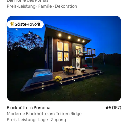
Die Höhle des Pumas
Preis-Leistung
·
Familie
·
Dekoration
Gäste-Favorit
Beliebter Gäste-Favorit.
Blockhütte in Pomona
Durchschni
5 (157)
Moderne Blockhütte am Trillium Ridge
Preis-Leistung
·
Lage
·
Zugang