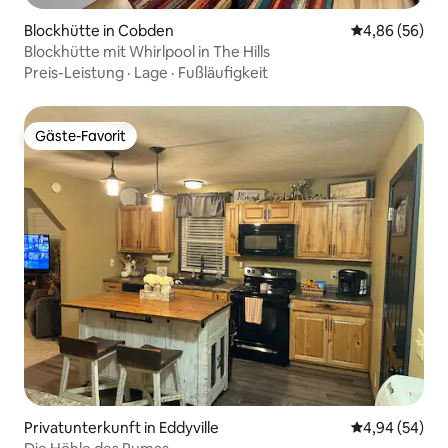
Blockhütte in Cobden
Durchschnittl
4,86 (56)
Blockhütte mit Whirlpool in The Hills
Preis-Leistung
·
Lage
·
Fußläufigkeit
Gäste-Favorit
Gäste-Favorit
Privatunterkunft in Eddyville
Durchschnittl
4,94 (54)