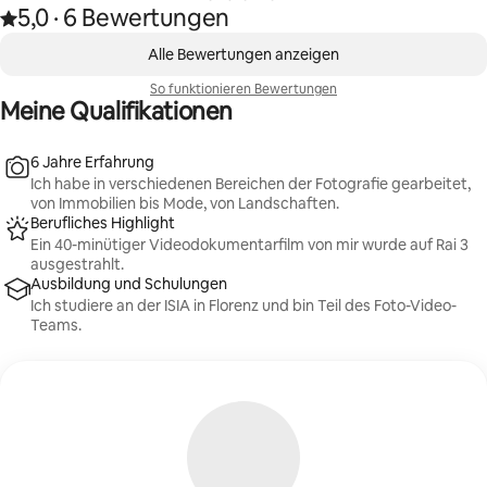
Die bearbeiteten Fotos werden innerhalb von 24
5,0
·
6 Bewertungen
Mit 5,0 von 5 Sternen bewertet, basierend auf 6 Bewertungen
Stunden geliefert, die Videos innerhalb von 48
,
Stunden: Schnelligkeit und Qualität ohne
0 von 0 Artikeln
Alle Bewertungen anzeigen
Kompromisse.
So funktionieren Bewertungen
Meine Qualifikationen
6 Jahre Erfahrung
Ich habe in verschiedenen Bereichen der Fotografie gearbeitet,
von Immobilien bis Mode, von Landschaften.
Berufliches Highlight
Ein 40-minütiger Videodokumentarfilm von mir wurde auf Rai 3
ausgestrahlt.
Ausbildung und Schulungen
Ich studiere an der ISIA in Florenz und bin Teil des Foto-Video-
Teams.