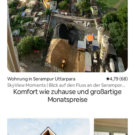
Wohnung in Serampur Uttarpara
Durchschnittl
4,79 (68)
SkyView Moments | Blick auf den Fluss an der Serampore
Komfort wie zuhause und großartige
GT Road
Monatspreise