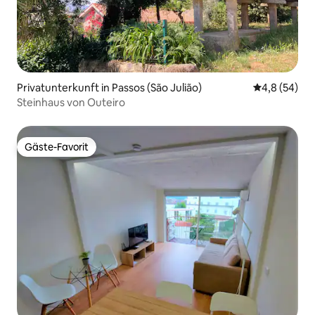
Privatunterkunft in Passos (São Julião)
Durchschnitt
4,8 (54)
Steinhaus von Outeiro
Gäste-Favorit
Gäste-Favorit