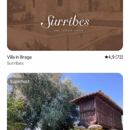
Villa in Braga
Durchschnit
4,9 (72)
Surribes
Superhost
Superhost