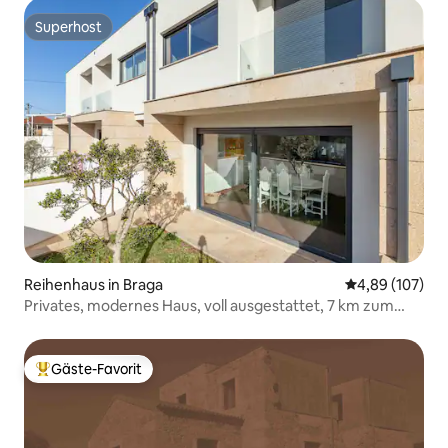
Superhost
Superhost
Reihenhaus in Braga
Durchschnittli
4,89 (107)
Privates, modernes Haus, voll ausgestattet, 7 km zum
Zentrum
Gäste-Favorit
Beliebter Gäste-Favorit.