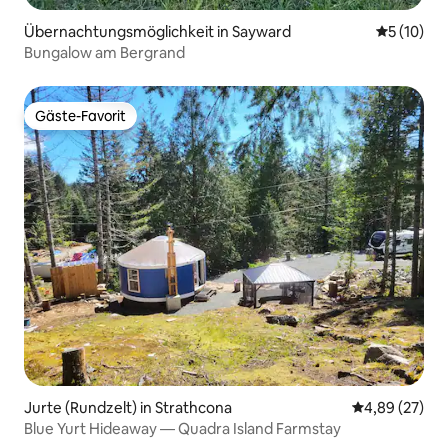
Übernachtungsmöglichkeit in Sayward
Durchschn
5 (10)
Bungalow am Bergrand
Gäste-Favorit
Gäste-Favorit
Jurte (Rundzelt) in Strathcona
Durchschnittl
4,89 (27)
Blue Yurt Hideaway — Quadra Island Farmstay