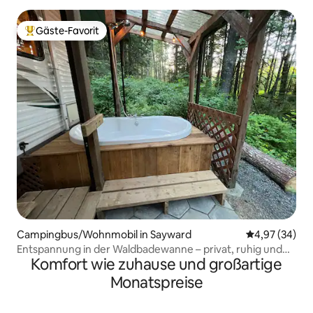
Gäste-Favorit
Beliebter Gäste-Favorit.
Campingbus/Wohnmobil in Sayward
Durchschnittl
4,97 (34)
Entspannung in der Waldbadewanne – privat, ruhig und
Komfort wie zuhause und großartige
wild
Monatspreise