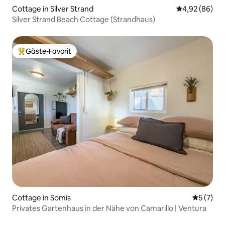
Cottage in Silver Strand
Durchschnittl
4,92 (86)
Silver Strand Beach Cottage (Strandhaus)
Gäste-Favorit
Beliebter Gäste-Favorit.
Cottage in Somis
Durchsch
5 (7)
Privates Gartenhaus in der Nähe von Camarillo | Ventura