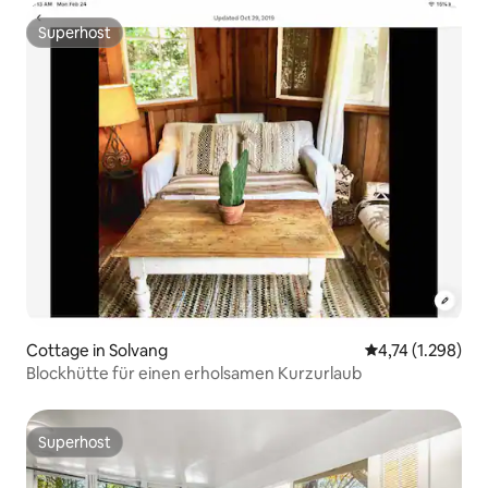
Superhost
Superhost
Cottage in Solvang
Durchschnittlic
4,74 (1.298)
Blockhütte für einen erholsamen Kurzurlaub
Superhost
Superhost