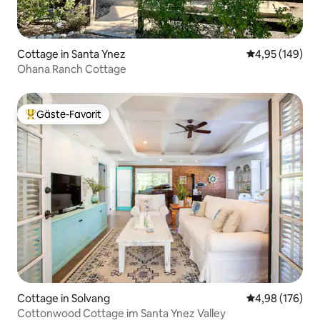
Cottage in Santa Ynez
Durchschnittli
4,95 (149)
Ohana Ranch Cottage
Gäste-Favorit
Beliebter Gäste-Favorit.
Cottage in Solvang
Durchschnittli
4,98 (176)
Cottonwood Cottage im Santa Ynez Valley