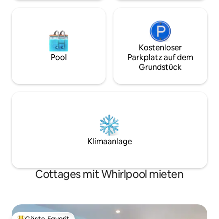
Mahlzeit benötigt werden. Der
mindestens 3 Näc
Außenbereich verfügt über eine
Feuerstelle, einen Grill, einen Esstisch
und Hängematten.
Kostenloser
Pool
Parkplatz auf dem
Grundstück
Klimaanlage
Cottages mit Whirlpool mieten