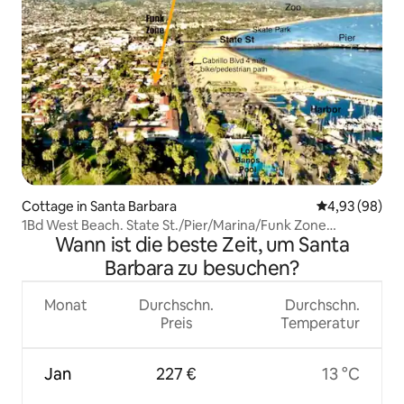
Cottage in Santa Barbara
Durchschnittl
4,93 (98)
1Bd West Beach. State St./Pier/Marina/Funk Zone
Wann ist die beste Zeit, um Santa
/Pier/Yachthafen/Funkzone
Barbara zu besuchen?
Monat
Durchschn.
Durchschn.
Preis
Temperatur
Jan
227 €
13 °C