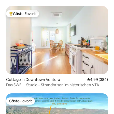
Gäste-Favorit
Beliebter Gäste-Favorit.
Cottage in Downtown Ventura
Durchschnittli
4,99 (384)
Das SWELL Studio – Strandbrisen im historischen VTA
Gäste-Favorit
Gäste-Favorit