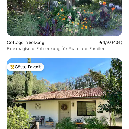
Cottage in Solvang
Durchschnittli
4,97 (434)
Eine magische Entdeckung für Paare und Familien.
Gäste-Favorit
Beliebter Gäste-Favorit.