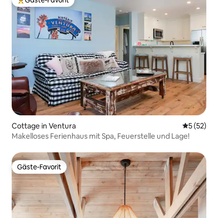
Gäste-Favorit
Beliebter Gäste-Favorit.
Cottage in Ventura
Durchschn
5 (52)
Makelloses Ferienhaus mit Spa, Feuerstelle und Lage!
Gäste-Favorit
Gäste-Favorit