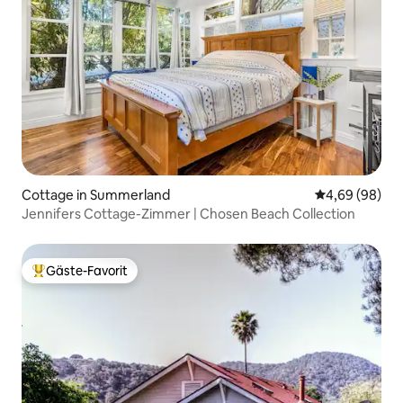
Cottage in Summerland
Durchschnittl
4,69 (98)
Jennifers Cottage-Zimmer | Chosen Beach Collection
Gäste-Favorit
Beliebter Gäste-Favorit.