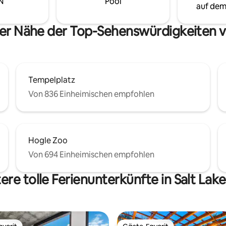
N
Pool
schplatz zum Arbeiten aus der
zubereitest, dich im spa-ähnli
auf dem
ostenfreiem WLAN,
Badezimmer mit der luxuriösen
chine/Trockner in der
Personen-Badewanne entspan
der Nähe der Top-Sehenswürdigkeiten vo
t, einem Balkon usw.
im gemütlichen Kingsize-Bett f
Tempelplatz
Von 836 Einheimischen empfohlen
Hogle Zoo
Von 694 Einheimischen empfohlen
ere tolle Ferienunterkünfte in Salt Lake