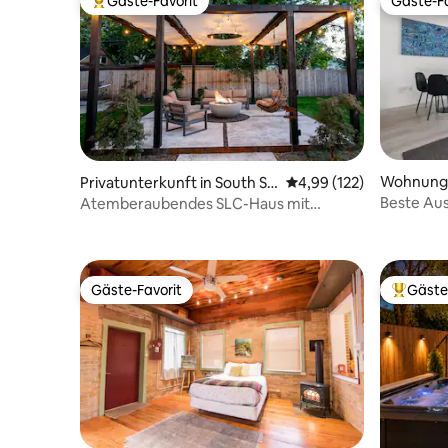
Gäste-Favorit
Gäste-Fa
Beliebter Gäste-Favorit.
Gäste-Fa
Wohnung i
Privatunterkunft in South Sal
Durchschnittliche Bewe
4,99 (122)
Lake City
t Lake City
Beste Aus
Atemberaubendes SLC-Haus mit
Stock/Fit
Whirlpool und Feuerstelle!
BD
Gäste-Favorit
Gäste
Gäste-Favorit
Beliebte