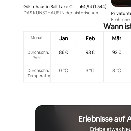
Gästehaus in Salt Lake Cit
Durchschnittliche Bewert
4,94 (1.544)
y
DAS KUNSTHAUS IN der historischen
Privatunte
Baldwin Radio Factory
City
Fröhliche
Wann ist
Grill und 
Monat
Jan
Feb
Mär
86 €
93 €
92 €
Durchschn.
Preis
0 °C
3 °C
8 °C
Durchschn.
Temperatur
Erlebnisse auf 
Erlebe etwas Neu