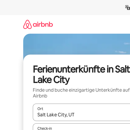
Zu
Inhalten
springen
Ferienunterkünfte in Salt
Lake City
Finde und buche einzigartige Unterkünfte auf
Airbnb
Ort
Wenn Ergebnisse verfügbar sind, navigiere mit d
Check-in