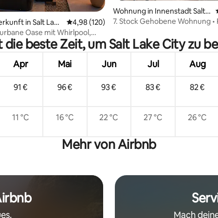
ung: 4,94 von 5, 1.544 Bewertungen
Wohnung in Innenstadt Salt L
ake City
7. Stock Gehobene Wohnung • P
rkunft in Salt Lake
Durchschnittliche Bewertung: 4,98 von 5, 1
4,98 (120)
Fitnessraum • Kostenloses
 urbane Oase mit Whirlpool,
Parken•Konferenzzentrum
 die beste Zeit, um Salt Lake City zu 
Feuerstelle!
Apr
Mai
Jun
Jul
Aug
91 €
96 €
93 €
83 €
82 €
11 °C
16 °C
22 °C
27 °C
26 °C
Mehr von Airbnb
Airbnb
Serv
es.
Mach deine