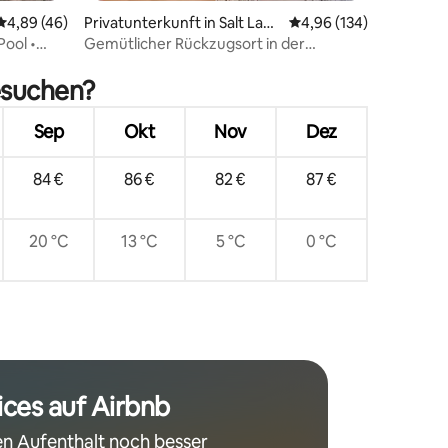
Durchschnittliche Bewertung: 4,89 von 5, 46 Bewertungen
4,89 (46)
Privatunterkunft in Salt Lake
Durchschnittliche Bew
4,96 (134)
City
ool •
Gemütlicher Rückzugsort in der
20 Bewertungen
Innenstadt – 5 Gehminuten zum Temple
Square
besuchen?
Sep
Okt
Nov
Dez
84 €
86 €
82 €
87 €
20 °C
13 °C
5 °C
0 °C
ices auf Airbnb
n Aufenthalt noch besser