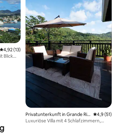
43 Bewertungen
Durchschnittliche Bewertung: 4,92 von 5, 13 Bewertungen
4,92 (13)
t Blick
Privatunterkunft in Grande Rivi
Durchschnittliche B
4,9 (51)
ere
Luxuriöse Villa mit 4 Schlafzimmern,
ng
Panoramablick, Pool & Whirlpool