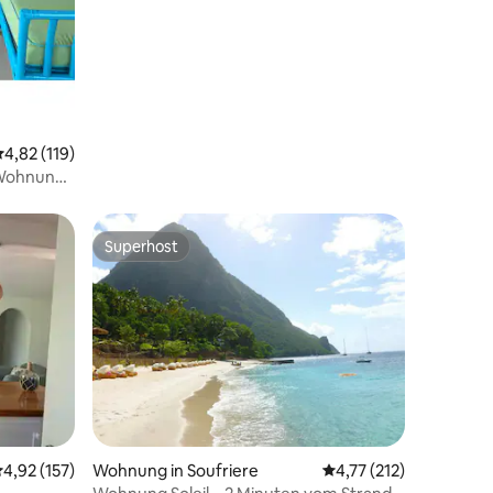
urchschnittliche Bewertung: 4,82 von 5, 119 Bewertungen
4,82 (119)
/Wohnung
Superhost
Superhost
14 Bewertungen
urchschnittliche Bewertung: 4,92 von 5, 157 Bewertungen
4,92 (157)
Wohnung in Soufriere
Durchschnittliche Bew
4,77 (212)