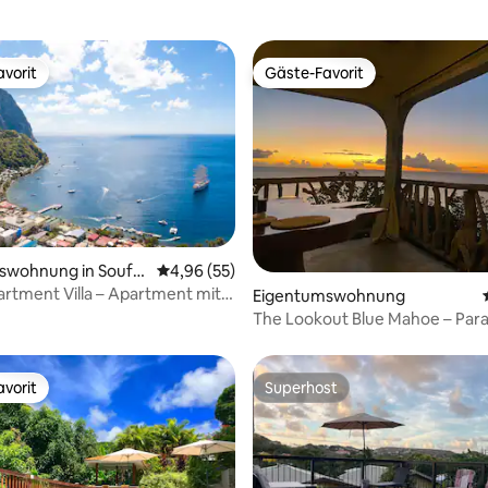
vorit
Gäste-Favorit
vorit
Gäste-Favorit
ertung: 4,93 von 5, 27 Bewertungen
swohnung in Soufri
Durchschnittliche Bewertung: 4,96 von 5, 
4,96 (55)
rtment Villa – Apartment mit
Eigentumswohnung
The Lookout Blue Mahoe – Par
Rande
vorit
Superhost
vorit
Superhost