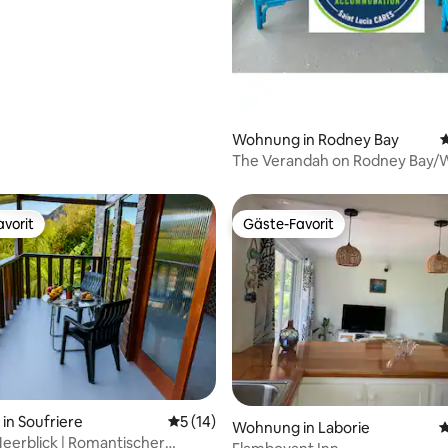
Wohnung in Rodney Bay
D
The Verandah on Rodney Bay
in Rodney Bay
vorit
Gäste-Favorit
vorit
Gäste-Favorit
rtung: 4,76 von 5, 143 Bewertungen
n Soufriere
Durchschnittliche Bewertung: 5 von 5, 
5 (14)
Wohnung in Laborie
D
Meerblick | Romantischer