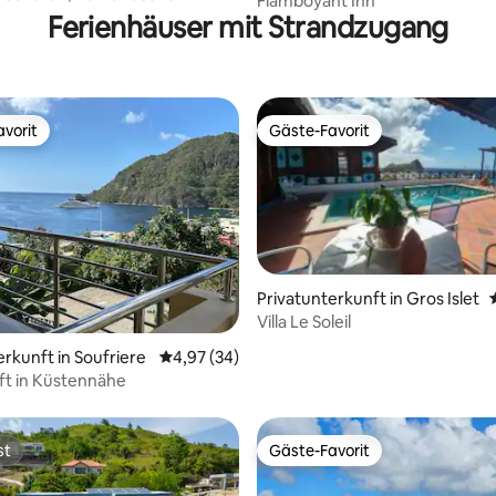
Flamboyant Inn
rt mit Balkon“
Ferienhäuser mit Strandzugang
vorit
Gäste-Favorit
vorit
Gäste-Favorit
Privatunterkunft in Gros Islet
Villa Le Soleil
 Bewertung: 5 von 5, 9 Bewertungen
erkunft in Soufriere
Durchschnittliche Bewertung: 4,97 von 5, 
4,97 (34)
ft in Küstennähe
st
Gäste-Favorit
st
Gäste-Favorit