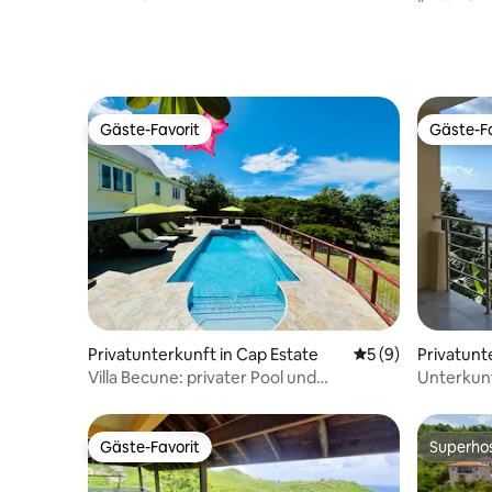
Rückzugso
Gäste-Favorit
Gäste-Fa
Gäste-Favorit
Gäste-Fa
Privatunterkunft in Cap Estate
Durchschnittliche
5 (9)
Privatunt
Villa Becune: privater Pool und
Unterkun
Spaziergang zum Strand
Gäste-Favorit
Superho
Gäste-Favorit
Superho