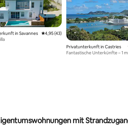
rtung: 4,83 von 5, 106 Bewertungen
erkunft in Savannes
Durchschnittliche Bewertung: 4,95 von 5, 
4,95 (43)
lla
Privatunterkunft in Castries
Fantastische Unterkünfte – 1 mi
auf den Hafen
igentumswohnungen mit Strandzuga