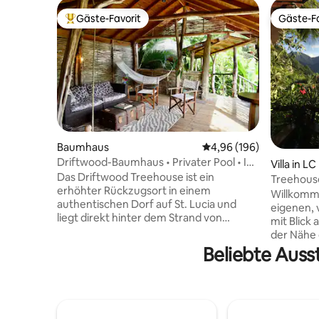
Gäste-Favorit
Gäste-Fa
Beliebter Gäste-Favorit.
Gäste-Fa
Baumhaus
Durchschnittliche Bewe
4,96 (196)
Driftwood-Baumhaus • Privater Pool • In
Villa in LC
Strandnähe
Das Driftwood Treehouse ist ein
Treehouse
erhöhter Rückzugsort in einem
Meerblick
Willkomme
authentischen Dorf auf St. Lucia und
eigenen, v
liegt direkt hinter dem Strand von
mit Blick 
Laborie. Es verfügt über ein eigenes
der Nähe 
privates Tauchbecken, das für ein
des Stran
Beliebte Auss
entspanntes Inselleben sorgt. Driftwood
sein her
wird von Nick und Ben geführt, die
Schnorche
während deines gesamten Aufenthalts
gemütlic
deine Hauptansprechpartner sind. Die
natürliche
Villa wurde größtenteils aus
wurde ent