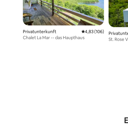
Privatunterkunft
Durchschnittliche Bewe
4,83 (106)
Privatunt
Chalet La Mar -- das Haupthaus
St. Rose Vi
E