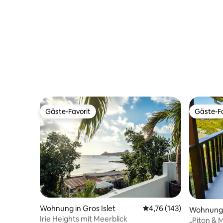
Gäste-Favorit
Gäste-Fa
Gäste-Favorit
Gäste-Fa
Wohnung in Gros Islet
Durchschnittliche Bewe
4,76 (143)
Wohnung i
Irie Heights mit Meerblick
„Piton & 