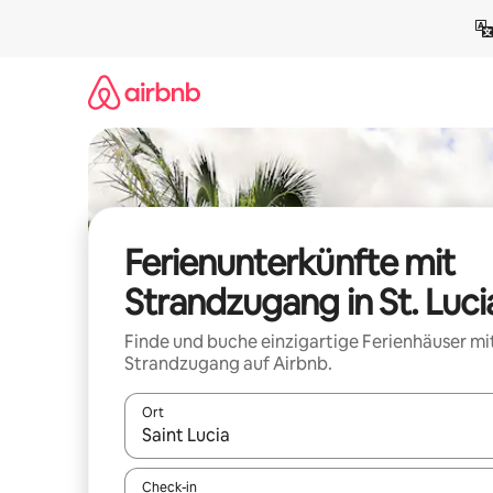
Zu
Inhalten
springen
Ferienunterkünfte mit
Strandzugang in St. Luci
Finde und buche einzigartige Ferienhäuser mi
Strandzugang auf Airbnb.
Ort
Wenn Ergebnisse verfügbar sind, navigiere mit d
Check-in