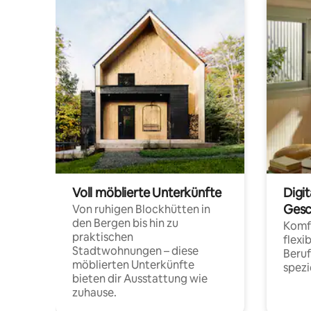
Voll möblierte Unterkünfte
Digi
Gesc
Von ruhigen Blockhütten in
den Bergen bis hin zu
Komfo
praktischen
flexi
Stadtwohnungen – diese
Beru
möblierten Unterkünfte
spezi
bieten dir Ausstattung wie
zuhause.