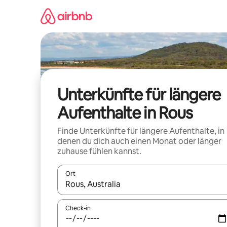
Zu
Inhalten
springen
Unterkünfte für längere
Aufenthalte in Rous
Finde Unterkünfte für längere Aufenthalte, in
denen du dich auch einen Monat oder länger
zuhause fühlen kannst.
Ort
Wenn Ergebnisse verfügbar sind, navigiere mit d
Check-in