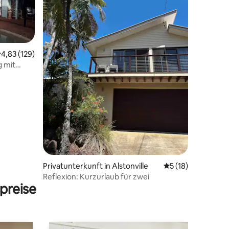
urchschnittliche Bewertung: 4,83 von 5, 129 Bewertungen
4,83 (129)
 mit
35 Bewertungen
Privatunterkunft in Alstonville
Durchschnittliche
5 (18)
Reflexion: Kurzurlaub für zwei
preise