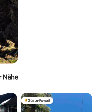
er Nähe
Gäste-Favorit
Beliebter Gäste-Favorit.