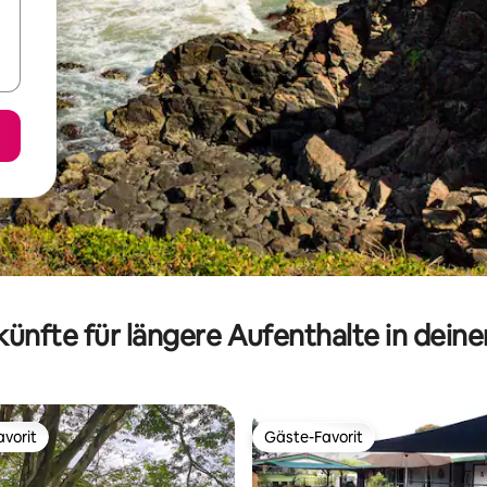
ünfte für längere Aufenthalte in dein
vorit
Gäste-Favorit
vorit
Gäste-Favorit