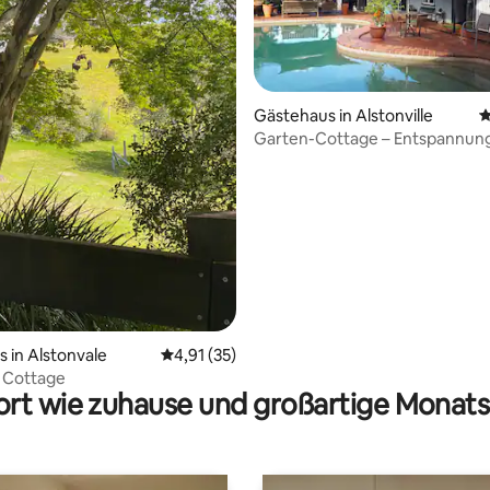
Gästehaus in Alstonville
D
Garten-Cottage – Entspannung
ertung: 4,96 von 5, 56 Bewertungen
Natur, Pool oder Kamin
 in Alstonvale
Durchschnittliche Bewertung: 4,91 von 5, 
4,91 (35)
l Cottage
rt wie zuhause und großartige Monats