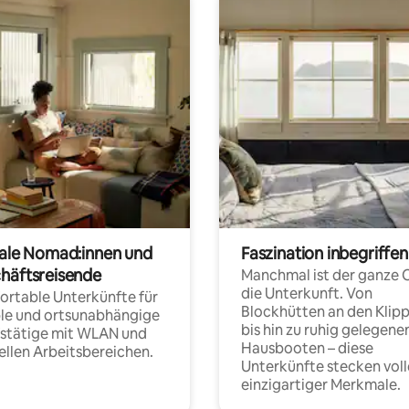
tale Nomad:innen und
Faszination inbegriffen
häftsreisende
Manchmal ist der ganze 
die Unterkunft. Von
rtable Unterkünfte für
Blockhütten an den Klip
ble und ortsunabhängige
bis hin zu ruhig gelegene
fstätige mit WLAN und
Hausbooten – diese
ellen Arbeitsbereichen.
Unterkünfte stecken voll
einzigartiger Merkmale.