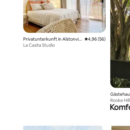
Privatunterkunft in Alstonvill
Durchschnittliche Bew
4,96 (56)
e
La Casita Studio
Gästehaus
Rooke Hil
Komfo