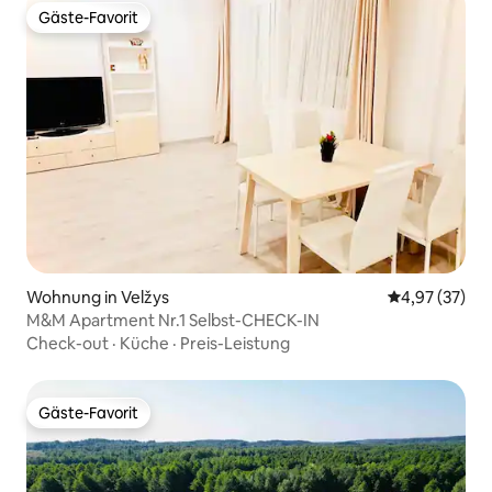
Gäste-Favorit
Gäste-Favorit
Wohnung in Velžys
Durchschnitt
4,97 (37)
M&M Apartment Nr.1 Selbst-CHECK-IN
Check-out
·
Küche
·
Preis-Leistung
Gäste-Favorit
Gäste-Favorit