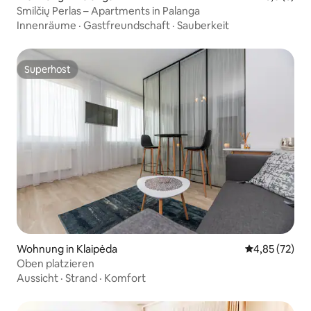
Smilčių Perlas – Apartments in Palanga
Innenräume
·
Gastfreundschaft
·
Sauberkeit
Superhost
Superhost
Wohnung in Klaipėda
Durchschnitt
4,85 (72)
Oben platzieren
Aussicht
·
Strand
·
Komfort