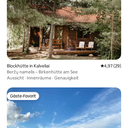
Blockhütte in Kalveliai
Durchschnittl
4,97 (29)
Beržų namelis – Birkenhütte am See
Aussicht
·
Innenräume
·
Genauigkeit
Gäste-Favorit
Gäste-Favorit