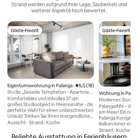
Strand werden aufgrund ihrer Lage, Sauberkeit und
weiterer Aspekte hoch bewertet.
Gäste-Favorit
Gäste-Favorit
Gäste-Favorit
Gäste-Favorit
Eigentumswohnung in Palanga
Durchschnittliche Bewertung:
5,0 (18)
Studio „Seaside Temptation - Apartment
Wohnung in Palan
in the Dunes“
Komfortables und stilvolles 37 qm
Modernes Studio: 
großes Studioobjekt in Meeresnähe - die
Terrasse und kost
PalangaINN – dein 
perfekte Wahl für einen unbeschwerten
am Meer! ​Ein neues
Urlaub! Trinken Sie Ihren morgendlichen
Palanga Kunigiski
Kaffee auf dem Balkon, während Sie
Aussicht
·
Strand
·
Küche
Balkon/einer eige
dem Bellen des Meeres lauschen, da es
für Paare oder kle
Strand
·
Küche
·
Wh
nur 1 Minute zu Fuß zum Meer ist. Das
Beliebte Ausstattung in Ferienhäusern
schallisolierten 