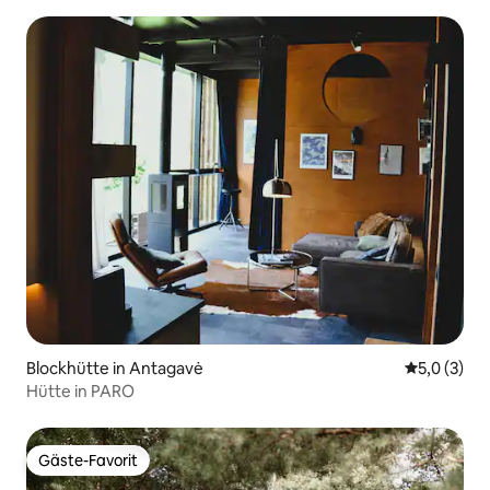
Blockhütte in Antagavė
Durchschni
5,0 (3)
Hütte in PARO
Gäste-Favorit
Gäste-Favorit