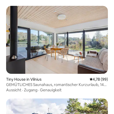
Tiny House in Vilnius
Durchschnittl
4,78 (99)
GEMÜTLICHES Saunahaus, romantischer Kurzurlaub, 14
km von Vilnius entfernt
Aussicht
·
Zugang
·
Genauigkeit