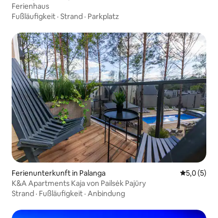
Ferienhaus
Fußläufigkeit
·
Strand
·
Parkplatz
Ferienunterkunft in Palanga
Durchschni
5,0 (5)
K&A Apartments Kaja von Pailsėk Pajūry
Strand
·
Fußläufigkeit
·
Anbindung