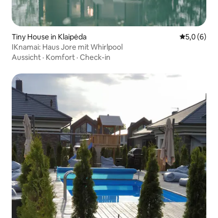
Tiny House in Klaipėda
Durchschni
5,0 (6)
IKnamai: Haus Jore mit Whirlpool
Aussicht
·
Komfort
·
Check-in