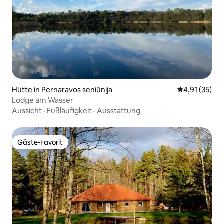
Hütte in Pernaravos seniūnija
Durchschnitt
4,91 (35)
Lodge am Wasser
Aussicht
·
Fußläufigkeit
·
Ausstattung
Gäste-Favorit
Gäste-Favorit