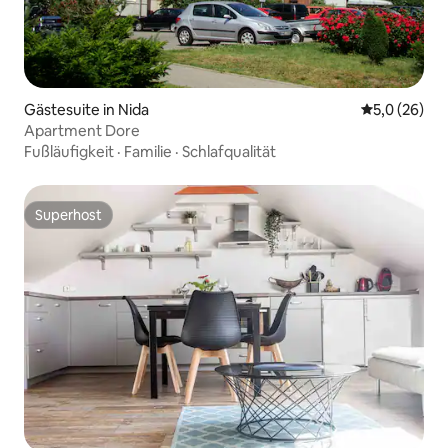
Gästesuite in Nida
Durchschnit
5,0 (26)
Apartment Dore
Fußläufigkeit
·
Familie
·
Schlafqualität
Superhost
Superhost