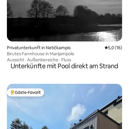
Privatunterkunft in Netičkampis
Durchschnit
5,0 (16)
Birutes Farmhouse in Marijampole
Aussicht
·
Außenbereiche
·
Fluss
Unterkünfte mit Pool direkt am Strand
Gäste-Favorit
Beliebter Gäste-Favorit.