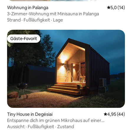
Wohnung in Palanga
Durchschnit
5,0 (14)
3-Zimmer-Wohnung mit Minisauna in Palanga
Strand
·
Fußläufigkeit
·
Lage
Gäste-Favorit
Gäste-Favorit
Tiny House in Degėsiai
Durchschnittl
4,95 (44)
Entspanne dich im grünen Mikrohaus auf einer
Flussklippe!
Aussicht
·
Fußläufigkeit
·
Zustand