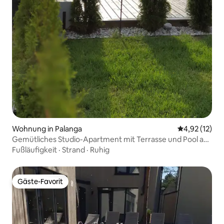
Wohnung in Palanga
Durchschnitt
4,92 (12)
Gemütliches Studio-Apartment mit Terrasse und Pool am
Meer
Fußläufigkeit
·
Strand
·
Ruhig
Gäste-Favorit
Gäste-Favorit