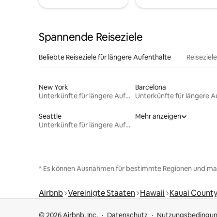
Spannende Reiseziele
Beliebte Reiseziele für längere Aufenthalte
Reiseziel
New York
Barcelona
Unterkünfte für längere Aufenthalte
Seattle
Mehr anzeigen
Unterkünfte für längere Aufenthalte
* Es können Ausnahmen für bestimmte Regionen und ma
Airbnb
Vereinigte Staaten
Hawaii
Kauai Count
© 2026 Airbnb, Inc.
Datenschutz
Nutzungsbedingu