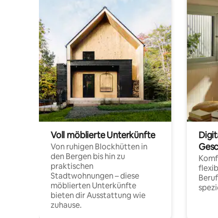
Voll möblierte Unterkünfte
Digi
Gesc
Von ruhigen Blockhütten in
den Bergen bis hin zu
Komfo
praktischen
flexi
Stadtwohnungen – diese
Beru
möblierten Unterkünfte
spezi
bieten dir Ausstattung wie
zuhause.