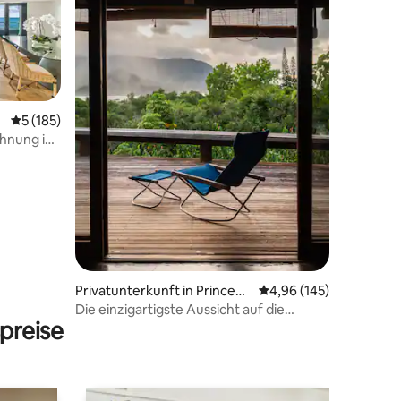
Durchschnittliche Bewertung: 5 von 5, 185 Bewertungen
5 (185)
hnung im
47 Bewertungen
Privatunterkunft in Princevill
Durchschnittliche Bew
4,96 (145)
e
Die einzigartigste Aussicht auf die
preise
Hanalei Bay