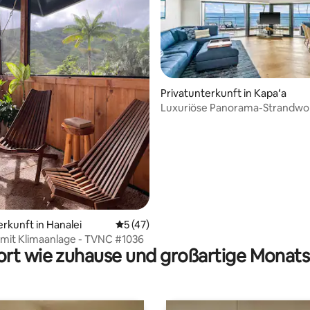
Privatunterkunft in Kapaʻa
Luxuriöse Panorama-Strandwo
rtung: 4,93 von 5, 172 Bewertungen
Paradies mit Klimaanlage
erkunft in Hanalei
Durchschnittliche Bewertung: 5 von 5, 
5 (47)
 mit Klimaanlage - TVNC #1036
rt wie zuhause und großartige Monats