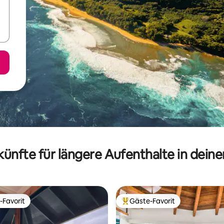
ünfte für längere Aufenthalte in dein
-Favorit
Gäste-Favorit
r Gäste-Favorit.
Beliebter Gäste-Favorit.