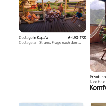
Cottage in Kapaʻa
Durchschnittliche Bewe
4,93 (172)
Cottage am Strand: Frage nach dem
Herbst/Winter-Spezial!
Privatunt
Nico Hale
Komfo