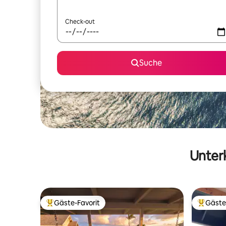
Check-out
Suche
Unterk
Gäste-Favorit
Gäste
Beliebter Gäste-Favorit.
Beliebte