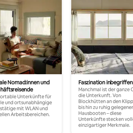
tale Nomad:innen und
Faszination inbegriffen
häftsreisende
Manchmal ist der ganze 
die Unterkunft. Von
rtable Unterkünfte für
Blockhütten an den Klip
ble und ortsunabhängige
bis hin zu ruhig gelegene
fstätige mit WLAN und
Hausbooten – diese
ellen Arbeitsbereichen.
Unterkünfte stecken voll
einzigartiger Merkmale.