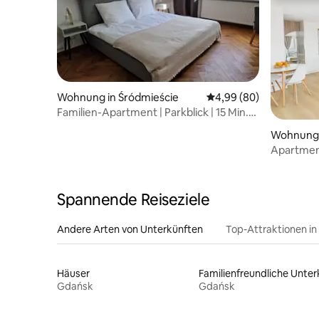
Wohnung in Śródmieście
Durchschnittliche Bew
4,99 (80)
Familien-Apartment | Parkblick | 15 Min.
zur Altstadt | 6 Personen
Wohnung 
Apartmen
Spannende Reiseziele
Andere Arten von Unterkünften
Top-Attraktionen in
Häuser
Gdańsk
Gdańsk