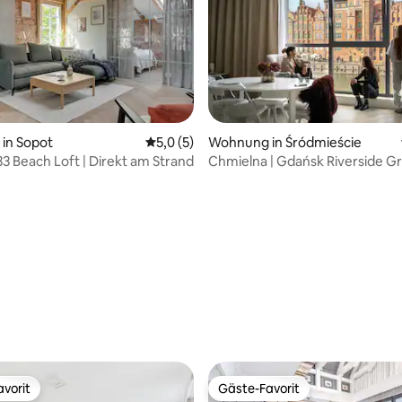
in Sopot
Durchschnittliche Bewertung: 5,0 von 5,
5,0 (5)
Wohnung in Śródmieście
3 Beach Loft | Direkt am Strand
Chmielna | Gdańsk Riverside Gr
ertung: 4,93 von 5, 99 Bewertungen
vorit
Gäste-Favorit
vorit
Gäste-Favorit