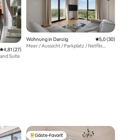
Wohnung in Danzig
Durchschnittliche B
5,0 (30)
Meer / Aussicht / Parkplatz / Netflix
 5 Bewertungen
Durchschnittliche Bewertung: 4,81 von 5, 27 Bewertungen
4,81 (27)
/Klima-Sauna+Fitnessraum
and Suite
Gäste-Favorit
Beliebter Gäste-Favorit.