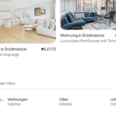
ertung: 4,99 von 5, 80 Bewertungen
Wohnung in Śródmieście
Luxuriöses Penthouse mit Terr
in Śródmieście
Durchschnittliche Bewertung: 5,0 von 5, 
5,0 (11)
t Impresje
 der Nähe
Familienfreundliche Unterkünfte
Wohnungen
Villen
Gdańsk
Gdańsk
Gd