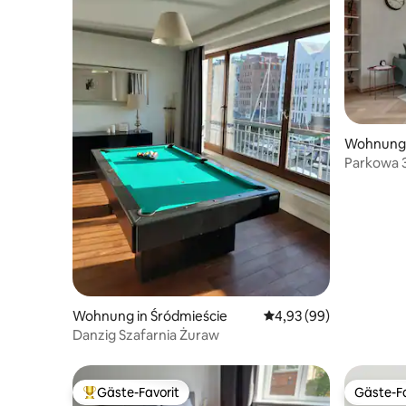
Wohnung 
Parkowa 3
Wohnung in Śródmieście
Durchschnittliche Bew
4,93 (99)
Danzig Szafarnia Żuraw
Gäste-Favorit
Gäste-Fa
Beliebter Gäste-Favorit.
Gäste-Fa