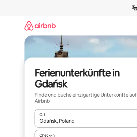
Zu
Inhalten
springen
Ferienunterkünfte in
Gdańsk
Finde und buche einzigartige Unterkünfte auf
Airbnb
Ort
Wenn Ergebnisse verfügbar sind, navigiere mit d
Check-in