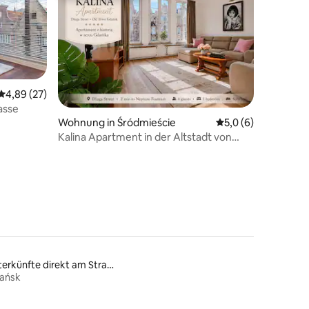
Durchschnittliche Bewertung: 4,89 von 5, 27 Bewertungen
4,89 (27)
asse
Wohnung in Śródmieście
Durchschnittliche 
5,0 (6)
11 Bewertungen
Kalina Apartment in der Altstadt von
Danzig
Unterkünfte direkt am Strand
ańsk