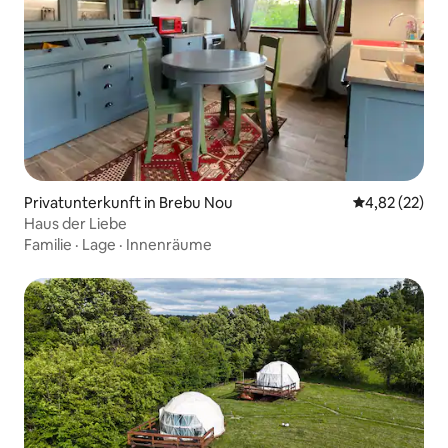
Privatunterkunft in Brebu Nou
Durchschnitt
4,82 (22)
Haus der Liebe
Familie
·
Lage
·
Innenräume