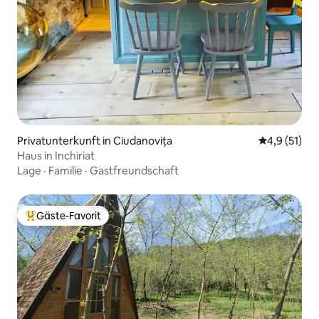
Privatunterkunft in Ciudanovița
Durchschnit
4,9 (51)
Haus in Inchiriat
Lage
·
Familie
·
Gastfreundschaft
Gäste-Favorit
Beliebter Gäste-Favorit.