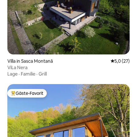
Villa in Sasca Montană
Durchschnit
5,0 (27)
ViLa Nera
Lage
·
Familie
·
Grill
Gäste-Favorit
Beliebter Gäste-Favorit.