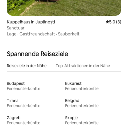
Kuppelhaus in Jupănești
Durchschni
5,0 (3)
Sanctuar
Lage
·
Gastfreundschaft
·
Sauberkeit
Spannende Reiseziele
Reiseziele in der Nähe
Top-Attraktionen in der Nähe
Budapest
Bukarest
Ferienunterkünfte
Ferienunterkünfte
Tirana
Belgrad
Ferienunterkünfte
Ferienunterkünfte
Zagreb
Skopje
Ferienunterkünfte
Ferienunterkünfte