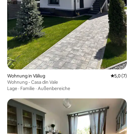
Wohnung in Văliug
Durchschni
5,0 (7)
Wohnung - Casa din Vale
Lage
·
Familie
·
Außenbereiche