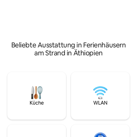
Geldautomat. Die Unterkünfte bieten
Botschaften sind 
eine 24-Stunden-Rezeption, eine
auf einem nahege
Gemeinschaftsküche und eine
entspannen oder 
Wechselstube für Gäste. Die Unterkunft
sitzen und das hek
bietet einen Flughafentransfer.
Straßen beobacht
Beliebte Ausstattung in Ferienhäusern
am Strand in Äthiopien
Küche
WLAN