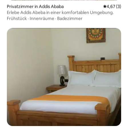
Privatzimmer in Addis Ababa
Durchschnit
4,67 (3)
Erlebe Addis Abeba in einer komfortablen Umgebung.
Frühstück
·
Innenräume
·
Badezimmer