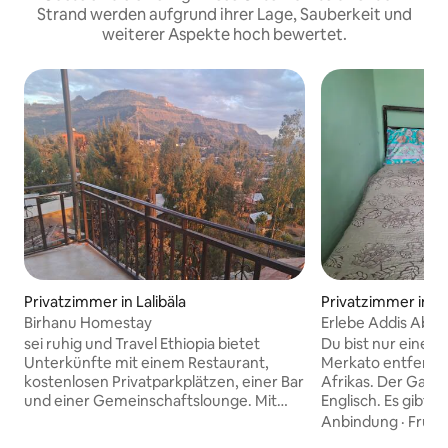
Strand werden aufgrund ihrer Lage, Sauberkeit und
weiterer Aspekte hoch bewertet.
Privatzimmer in Lalibäla
Privatzimmer in A
Birhanu Homestay
Erlebe Addis Abeba
komfortablen Um
sei ruhig und Travel Ethiopia bietet
Du bist nur einen
Unterkünfte mit einem Restaurant,
Merkato entfernt
kostenlosen Privatparkplätzen, einer Bar
Afrikas. Der Gastg
und einer Gemeinschaftslounge. Mit
Englisch. Es gibt 
kostenlosem WLAN bietet dieses 3-
Büroraum, wenn d
Anbindung
·
Frühs
Sterne-Hotel Zimmerservice und einen
unterwegs bist. V