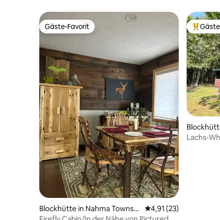
Gäste-Favorit
Gäste
Gäste-Favorit
Beliebte
Blockhütt
Lachs-Wh
Blockhütte in Nahma Townshi
Durchschnittliche Be
4,91 (23)
p
Firefly Cabin/In der Nähe von Pictured