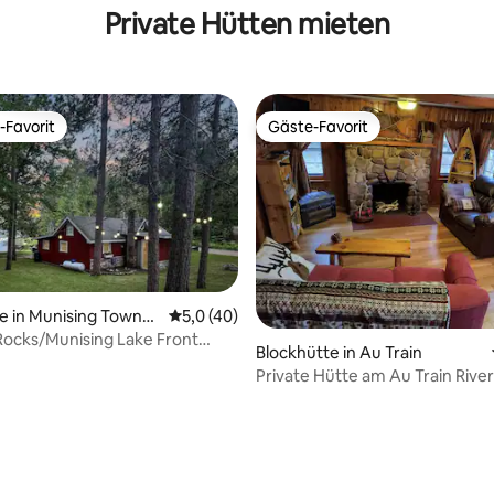
Private Hütten mieten
-Favorit
Gäste-Favorit
r Gäste-Favorit.
Gäste-Favorit
e in Munising Townsh
Durchschnittliche Bewertung: 5,0 von 5, 
5,0 (40)
Rocks/Munising Lake Front
rtung: 4,98 von 5, 198 Bewertungen
Blockhütte in Au Train
Private Hütte am Au Train River