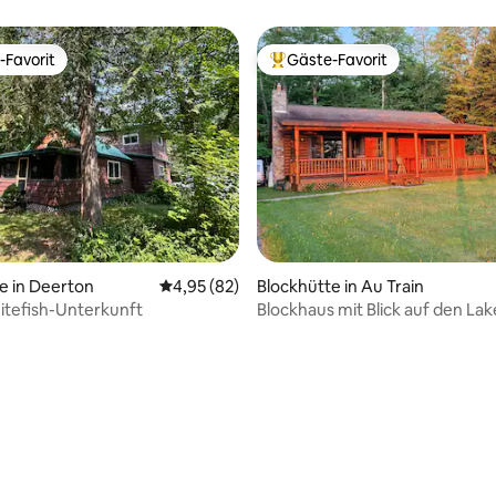
-Favorit
Gäste-Favorit
r Gäste-Favorit.
Beliebter Gäste-Favorit.
e in Deerton
Durchschnittliche Bewertung: 4,95 von 5, 
4,95 (82)
Blockhütte in Au Train
itefish-Unterkunft
Blockhaus mit Blick auf den Lak
in Michigans U P
wertung: 4,91 von 5, 23 Bewertungen