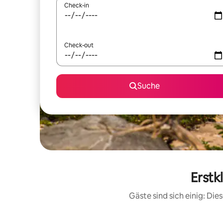
Check-in
Check-out
Suche
Erstk
Gäste sind sich einig: Di