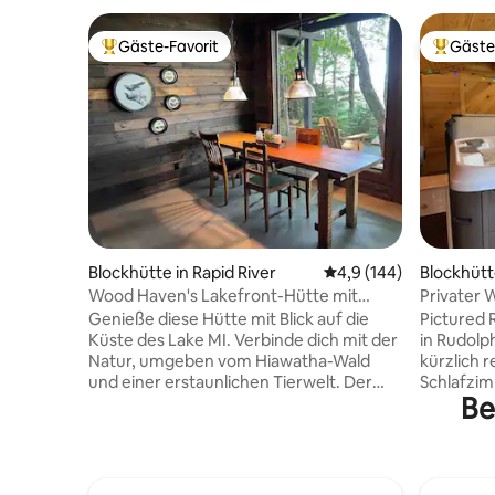
Gäste-Favorit
Gäste
Beliebter Gäste-Favorit.
Beliebte
Blockhütte in Rapid River
Durchschnittliche Bew
4,9 (144)
Blockhütt
Wood Haven's Lakefront-Hütte mit
Privater W
atemberaubendem Panorama
in der Nä
Genieße diese Hütte mit Blick auf die
Pictured 
Küste des Lake MI. Verbinde dich mit der
in Rudolp
Natur, umgeben vom Hiawatha-Wald
kürzlich 
und einer erstaunlichen Tierwelt. Der
Schlafzi
Be
offene Grundriss und das künstlerische
Hauptschl
Design sorgen für eine gemütliche
Kingsize-
Atmosphäre. 4 Schlafmöglichkeiten im
Hauptbad
Loft-Schlafzimmer und 1 auf der Couch
Badewann
unten. Voll ausgestattete Küche und
Doppelwa