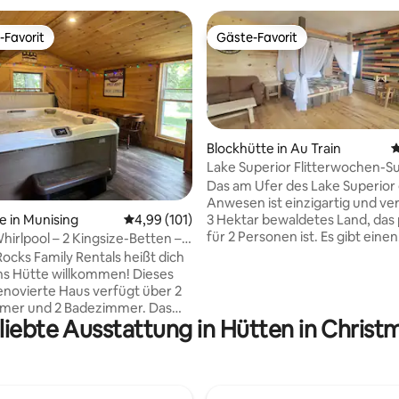
-Favorit
Gäste-Favorit
r Gäste-Favorit.
Gäste-Favorit
Blockhütte in Au Train
D
Lake Superior Flitterwochen-Sui
Nähe von Pictured Rocks
Das am Ufer des Lake Superior
Anwesen ist einzigartig und ve
ertung: 4,9 von 5, 144 Bewertungen
e in Munising
Durchschnittliche Bewertung: 4,99 von 5, 1
4,99 (101)
3 Hektar bewaldetes Land, das
für 2 Personen ist. Es gibt einen
hirlpool – 2 Kingsize-Betten –
fantastischen Feuerstellenbere
he der Pictured Rocks!
Rocks Family Rentals heißt dich
an der Küste mit Blick auf Autra
hs Hütte willkommen! Dieses
Grand Island und mehr... Die Sui
renovierte Haus verfügt über 2
perfekter Kurzurlaub oder Fli
mmer und 2 Badezimmer. Das
für Paare, die nach diesem be
liebte Ausstattung in Hütten in Christ
afzimmer verfügt über ein
Ort suchen. Es gibt einen schö
Holzbett und ein eigenes
großen Fernseher, WLAN und Ne
ezimmer mit
ODER 2 große Panoramafenster 
e/Dusche und einem
auf den See. Die nächsten Nac
schbecken. Das zweite