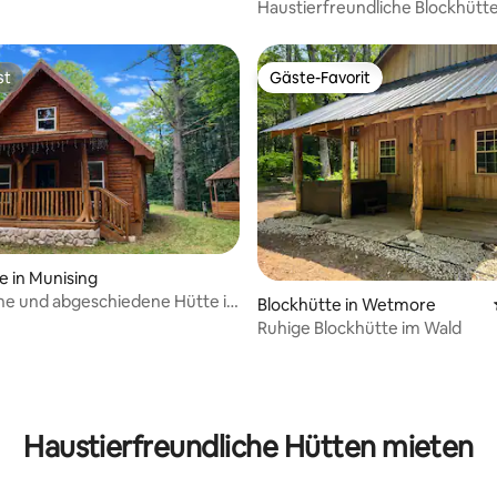
Haustierfreundliche Blockhütte
Schlafzimmern und Whirlpool
st
Gäste-Favorit
st
Gäste-Favorit
e in Munising
he und abgeschiedene Hütte in
Blockhütte in Wetmore
ern.
Ruhige Blockhütte im Wald
ertung: 4,96 von 5, 27 Bewertungen
Haustierfreundliche Hütten mieten