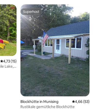
Superhost
Superhost
19 Bewertungen
Durchschnittliche Bewertung: 4,73 von 5, 15 Bewertungen
4,73 (15)
le Lake,
Blockhütte in Munising
Durchschnittliche Be
4,66 (53)
Rustikale gemütliche Blockhütte