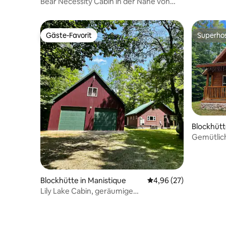
Bear Necessity Cabin in der Nähe von
Pictured Rocks, Whirlpool
Gäste-Favorit
Superho
Gäste-Favorit
Superho
Blockhütt
Gemütlic
den Wäld
Blockhütte in Manistique
Durchschnittliche Bew
4,96 (27)
Lily Lake Cabin, geräumige
Schlafgelegenheit mit Whirlpool!