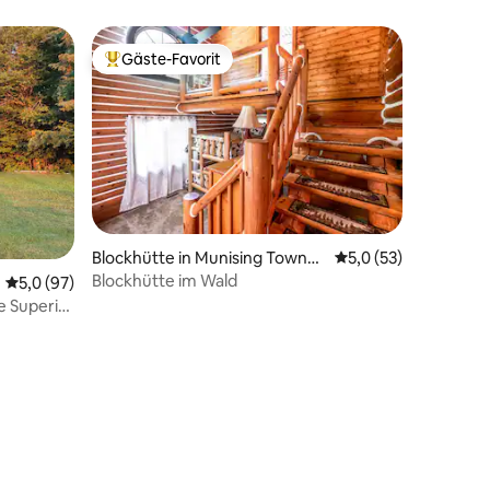
Gäste-Favorit
Beliebter Gäste-Favorit.
Blockhütte in Munising Townsh
Durchschnittliche B
5,0 (53)
ip
Blockhütte im Wald
82 Bewertungen
Durchschnittliche Bewertung: 5,0 von 5, 97 Bewertungen
5,0 (97)
e Superior