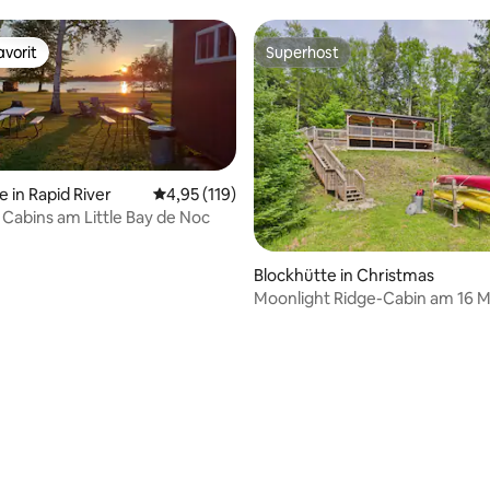
vorit
Superhost
vorit
Superhost
 in Rapid River
Durchschnittliche Bewertung: 4,95 von 5, 1
4,95 (119)
 Cabins am Little Bay de Noc
rtung: 4,98 von 5, 209 Bewertungen
Blockhütte in Christmas
Moonlight Ridge-Cabin am 16 Mi
ruhige Lage