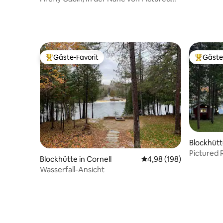
Rocks!
Gäste-Favorit
Gäste
Beliebter Gäste-Favorit.
Beliebte
Blockhütt
ip
Pictured 
Blockhütte in Cornell
Durchschnittliche Bewe
4,98 (198)
Hütte
Wasserfall-Ansicht