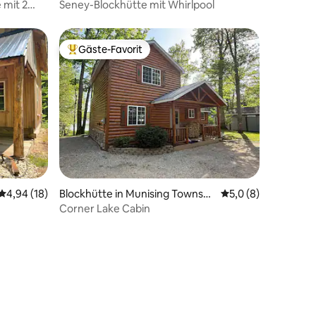
 mit 2
Seney-Blockhütte mit Whirlpool
Gäste-Favorit
Beliebter Gäste-Favorit.
Durchschnittliche Bewertung: 4,94 von 5, 18 Bewertungen
4,94 (18)
Blockhütte in Munising Townshi
Durchschnittliche 
5,0 (8)
p
Corner Lake Cabin