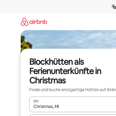
Zu
Inhalten
springen
Blockhütten als
Ferienunterkünfte in
Christmas
Finde und buche einzigartige Hütten auf Airb
Ort
Wenn Ergebnisse verfügbar sind, navigiere mit d