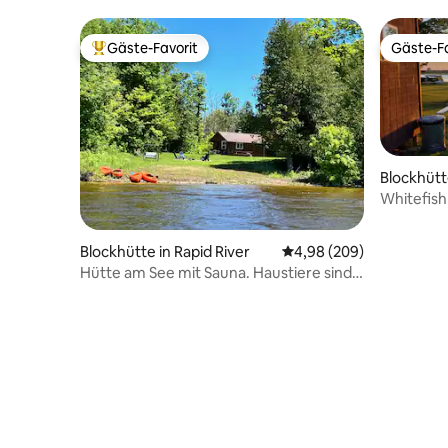
Gäste-Favorit
Gäste-Fa
Beliebter Gäste-Favorit.
Gäste-Fa
Blockhütte
Whitefish
Blockhütte in Rapid River
Durchschnittliche Bewe
4,98 (209)
Hütte am See mit Sauna. Haustiere sind
ok. Boot und Kajaks.