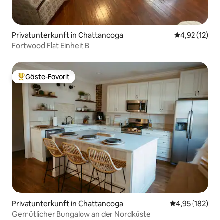
Privatunterkunft in Chattanooga
Durchschnitt
4,92 (12)
Fortwood Flat Einheit B
Gäste-Favorit
Beliebter Gäste-Favorit.
Privatunterkunft in Chattanooga
Durchschnittl
4,95 (182)
Gemütlicher Bungalow an der Nordküste