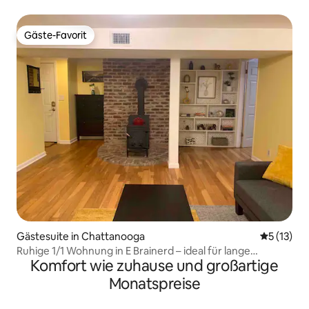
Gäste-Favorit
Gäste-Favorit
Gästesuite in Chattanooga
Durchschn
5 (13)
Ruhige 1/1 Wohnung in E Brainerd – ideal für lange
Komfort wie zuhause und großartige
Aufenthalte
Monatspreise