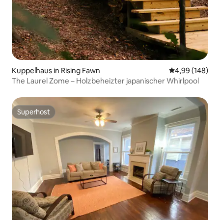
Kuppelhaus in Rising Fawn
Durchschnittli
4,99 (148)
The Laurel Zome – Holzbeheizter japanischer Whirlpool
Superhost
Superhost