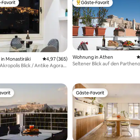
-Favorit
Gäste-Favorit
r Gäste-Favorit.
Beliebter Gäste-Favorit.
Wohnung in Athen
D
rtung: 4,99 von 5, 394 Bewertungen
n Monastiráki
Durchschnittliche Bewertung: 4,97 von 5, 3
4,97 (365)
Seltener Blick auf den Parthen
Akropolis Blick / Antike Agora
Akropolis-Apartment & Terras
vorit
Gäste-Favorit
vorit
Gäste-Favorit