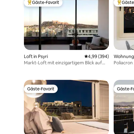
Gäste-Favorit
Gäste
Beliebter Gäste-Favorit.
Beliebte
Loft in Psyri
Durchschnittliche Bewe
4,99 (394)
Wohnung i
Markt-Loft mit einzigartigem Blick auf
Poliacron 
die Akropolis
Athen
Gäste-Favorit
Gäste-Fa
Gäste-Favorit
Gäste-Fa