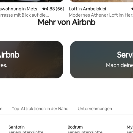
wertung: 4,95 von 5, 21 Bewertungen
swohnung in Mets
Durchschnittliche Bewertung: 4,88 von 5, 
4,88 (66)
Loft in Ambelokipi
rrasse mit Blick auf die
Modernes Athener Loft im Her
Mehr von Airbnb
 | Aētheryn Loft-Athens
Lycabettus
Airbnb
Serv
es.
Mach deine
en
Top-Attraktionen in der Nähe
Unternehmungen
Santorin
Bodrum
My
Ferienunterkünfte
Ferienunterkünfte
Fer