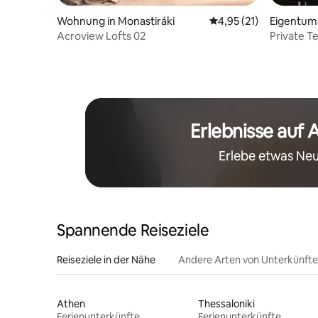
Wohnung in Monastiráki
Durchschnittliche Be
4,95 (21)
Eigentum
Acroview Lofts 02
Private Te
Akropolis
Erlebnisse auf 
Erlebe etwas Neu
Spannende Reiseziele
Reiseziele in der Nähe
Andere Arten von Unterkünft
Athen
Thessaloniki
Ferienunterkünfte
Ferienunterkünfte