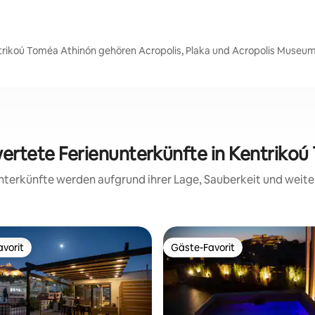
trikoú Toméa Athinón gehören Acropolis, Plaka und Acropolis Museum
wertete Ferienunterkünfte in Kentriko
 Unterkünfte werden aufgrund ihrer Lage, Sauberkeit und wei
vorit
Gäste-Favorit
vorit
Gäste-Favorit