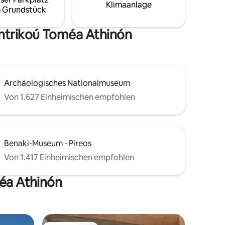
sowie das Junior-Schlafzimmer und eine
Klimaanlage
 Grundstück
gemütliche Höhle. Die Wohnung ist mit 2
Badezimmern und einer Küche
ausgestattet.
entrikoú Toméa Athinón
Archäologisches Nationalmuseum
Von 1.627 Einheimischen empfohlen
Benaki-Museum - Pireos
Von 1.417 Einheimischen empfohlen
méa Athinón