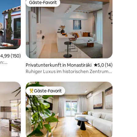
Gäste-Favorit
Gäste-Favorit
urchschnittliche Bewertung: 4,99 von 5, 150 Bewertungen
4,99 (150)
65 Bewertungen
on:
Privatunterkunft in Monastiráki
Durchschnittliche B
5,0 (14)
se
Ruhiger Luxus im historischen Zentrum
von Athen
Gäste-Favorit
Beliebter Gäste-Favorit.