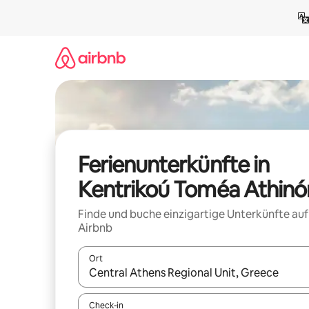
Zu
Inhalten
springen
Ferienunterkünfte in
Kentrikoú Toméa Athinó
Finde und buche einzigartige Unterkünfte auf
Airbnb
Ort
Wenn Ergebnisse verfügbar sind, navigiere mit d
Check-in