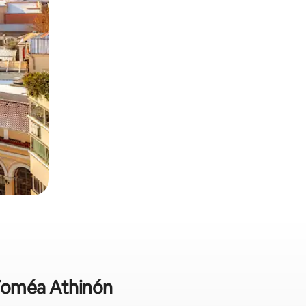
 Toméa Athinón