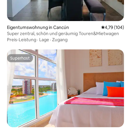
Eigentumswohnung in Cancún
Durchschnittl
4,79 (104)
Super zentral, schön und geräumig Touren&Mietwagen
Preis-Leistung
·
Lage
·
Zugang
Superhost
Superhost