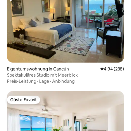
Eigentumswohnung in Cancún
Durchschnittli
4,94 (238)
Spektakuläres Studio mit Meerblick
Preis-Leistung
·
Lage
·
Anbindung
Gäste-Favorit
Gäste-Favorit