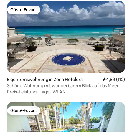
Gäste-Favorit
Gäste-Favorit
Eigentumswohnung in Zona Hotelera
Durchschnittl
4,89 (112)
Schöne Wohnung mit wunderbarem Blick auf das Meer
Preis-Leistung
·
Lage
·
WLAN
Gäste-Favorit
Gäste-Favorit