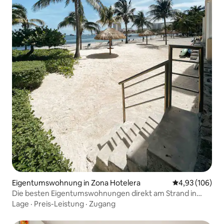
Eigentumswohnung in Zona Hotelera
Durchschnittli
4,93 (106)
Die besten Eigentumswohnungen direkt am Strand in
Cancún
Lage
·
Preis-Leistung
·
Zugang