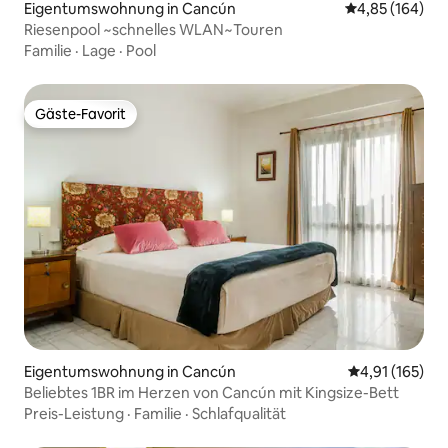
Eigentumswohnung in Cancún
Durchschnittli
4,85 (164)
Riesenpool ~schnelles WLAN~Touren
Familie
·
Lage
·
Pool
Gäste-Favorit
Gäste-Favorit
Eigentumswohnung in Cancún
Durchschnittl
4,91 (165)
Beliebtes 1BR im Herzen von Cancún mit Kingsize-Bett
Preis-Leistung
·
Familie
·
Schlafqualität