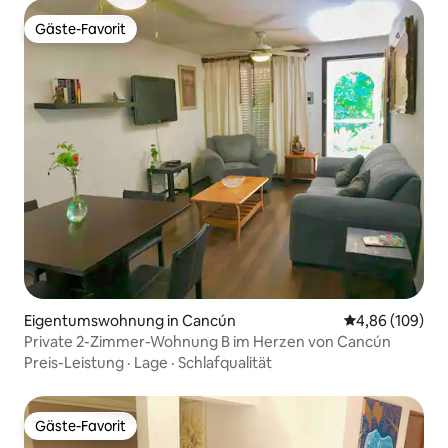
Gäste-Favorit
Gäste-Favorit
Eigentumswohnung in Cancún
Durchschnittli
4,86 (109)
Private 2-Zimmer-Wohnung B im Herzen von Cancún
Preis-Leistung
·
Lage
·
Schlafqualität
Gäste-Favorit
Gäste-Favorit