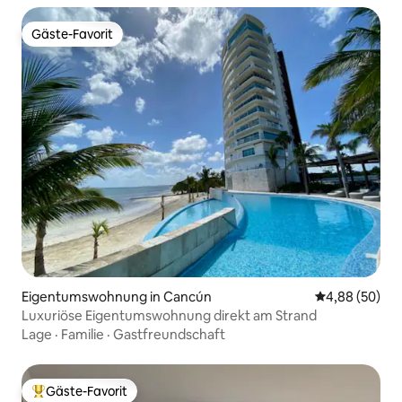
Gäste-Favorit
Gäste-Favorit
Eigentumswohnung in Cancún
Durchschnittl
4,88 (50)
Luxuriöse Eigentumswohnung direkt am Strand
Lage
·
Familie
·
Gastfreundschaft
Gäste-Favorit
Beliebter Gäste-Favorit.