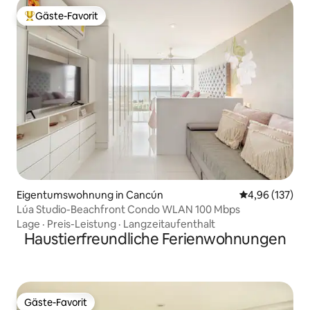
Gäste-Favorit
Beliebter Gäste-Favorit.
Eigentumswohnung in Cancún
Durchschnittl
4,96 (137)
Lúa Studio-Beachfront Condo WLAN 100 Mbps
Lage
·
Preis-Leistung
·
Langzeitaufenthalt
Haustierfreundliche Ferienwohnungen
Gäste-Favorit
Gäste-Favorit