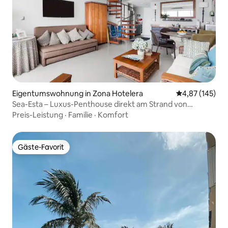
Eigentumswohnung in Zona Hotelera
Durchschnittl
4,87 (145)
Sea-Esta – Luxus-Penthouse direkt am Strand von
Cancún
Preis-Leistung
·
Familie
·
Komfort
Gäste-Favorit
Gäste-Favorit