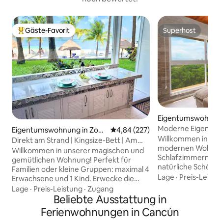
Gäste-Favorit
Superhost
Beliebter Gäste-Favorit.
Superhost
Eigentumswohnun
ún
Moderne Eigentu
Eigentumswohnung in Zona
Durchschnittliche Bewertung: 4
4,84 (227)
+ PS5+ Kostenlose
Willkommen in un
Hotelera
Direkt am Strand | Kingsize-Bett | Am
modernen Wohnun
Strand | Pool
Willkommen in unserer magischen und
Schlafzimmern, in
gemütlichen Wohnung! Perfekt für
natürliche Schönh
Familien oder kleine Gruppen: maximal 4
einer fesselnden 
Lage
·
Preis-Leist
Erwachsene und 1 Kind. Erwecke die
dieser Rückzugsor
karibische Brise in dieser exklusiven
Lage
·
Preis-Leistung
·
Zugang
Ruhe und faszinie
Wohnung im Erdgeschoss mit direktem
Beliebte Ausstattung in
Natur. Tauche ein 
Zugang zum Strand und zu den Pools.
Ferienwohnungen in Cancún
zeitgenössischer 
Genieße den exklusiven, einzigartigen