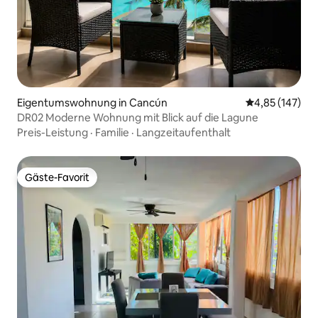
Eigentumswohnung in Cancún
Durchschnittl
4,85 (147)
DR02 Moderne Wohnung mit Blick auf die Lagune
Preis-Leistung
·
Familie
·
Langzeitaufenthalt
Gäste-Favorit
Gäste-Favorit