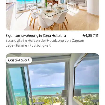
Eigentumswohnung in Zona Hotelera
Durchschnittl
4,85 (111)
Strandvilla im Herzen der Hotelzone von Cancún
Lage
·
Familie
·
Fußläufigkeit
Gäste-Favorit
Gäste-Favorit