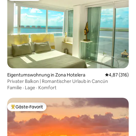
Eigentumswohnung in Zona Hotelera
Durchschnittl
4,87 (316)
Privater Balkon | Romantischer Urlaub in Cancún
Familie
·
Lage
·
Komfort
Gäste-Favorit
Beliebter Gäste-Favorit.