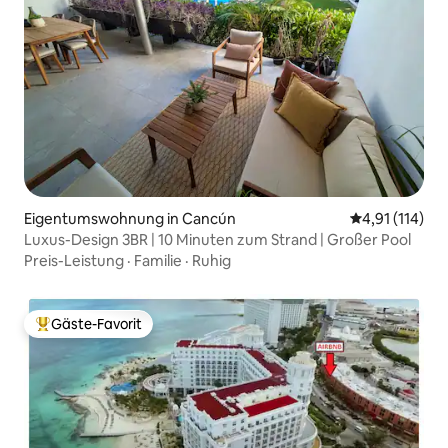
Eigentumswohnung in Cancún
Durchschnittl
4,91 (114)
Luxus-Design 3BR | 10 Minuten zum Strand | Großer Pool
Preis-Leistung
·
Familie
·
Ruhig
Gäste-Favorit
Beliebter Gäste-Favorit.