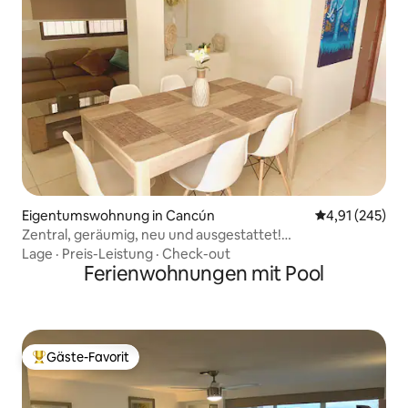
Eigentumswohnung in Cancún
Durchschnittl
4,91 (245)
Zentral, geräumig, neu und ausgestattet!
Autovermietung.
Lage
·
Preis-Leistung
·
Check-out
Ferienwohnungen mit Pool
Gäste-Favorit
Beliebter Gäste-Favorit.