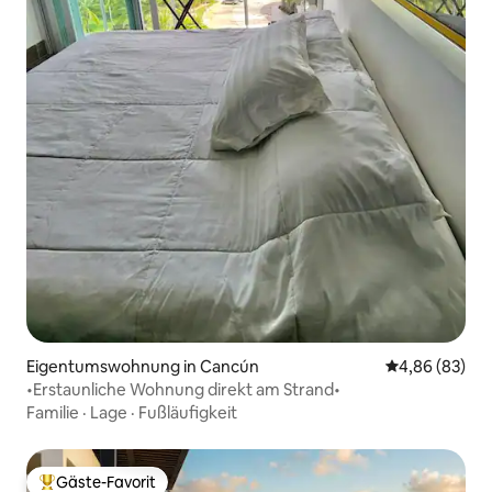
Eigentumswohnung in Cancún
Durchschnittl
4,86 (83)
•Erstaunliche Wohnung direkt am Strand•
Familie
·
Lage
·
Fußläufigkeit
Gäste-Favorit
Beliebter Gäste-Favorit.