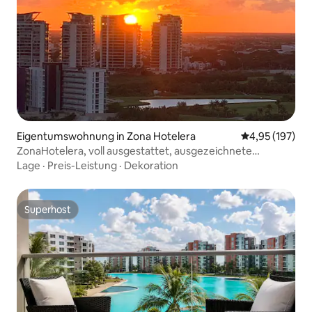
Eigentumswohnung in Zona Hotelera
Durchschnittl
4,95 (197)
ZonaHotelera, voll ausgestattet, ausgezeichnete
Aussicht und Lage
Lage
·
Preis-Leistung
·
Dekoration
Superhost
Superhost