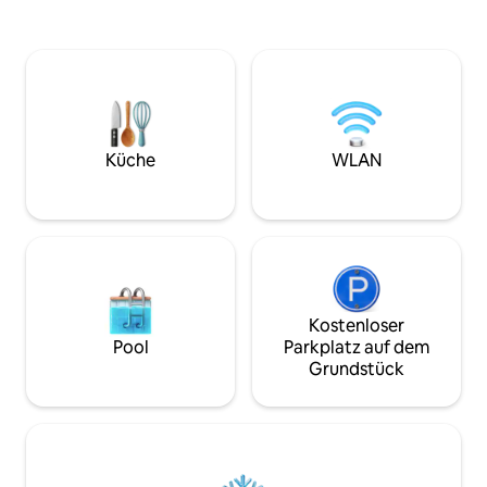
die stilvoll gest
und unvergesslichen Meerblick von der
erkundest. Das o
Terrasse und dem Schlafzimmer aus.
verbindet nahtlos
Das Hotel liegt in einem privaten
Küchenbereich und
Komplex mit 24/7-Sicherheitsdienst in
harmonischen Flus
der Hotelzone, in der Nähe von
Komfort erhöht. BUCHE MEHR ALS
Restaurants und Verkehrsmitteln.
10 NÄCHTE UND E
Entspanne dich, entspanne dich und
KOSTENLOSEN F
erlebe das Paradies nur wenige Schritte
Küche
WLAN
(EINWEG)!
vom Meer entfernt!
Kostenloser
Pool
Parkplatz auf dem
Grundstück