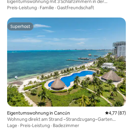
Eigentumswohnung mit 3 Schlafzimmern in der
Hotelzone / Exzellente Lage
Preis-Leistung
·
Familie
·
Gastfreundschaft
Superhost
Superhost
Eigentumswohnung in Cancún
Durchschnitt
4,77 (87)
Wohnung direkt am Strand ~Strandzugang~Garten
<AMARA>
Lage
·
Preis-Leistung
·
Badezimmer