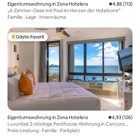
Eigentumswohnung in Zona Hotelera
Durchschnittl
4,86 (113)
„4-Zimmer-Oase mit Pool im Herzen der Hotelzone“
Familie
·
Lage
·
Innenräume
Gäste-Favorit
Beliebter Gäste-Favorit.
Eigentumswohnung in Zona Hotelera
Durchschnittl
4,93 (126)
Luxuriöse 2-stöckige Penthouse-Wohnung in Cancúns
Hotelzone, SkyGarden
Preis-Leistung
·
Familie
·
Parkplatz