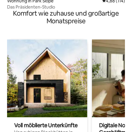
Wohnung in Park Slope
Durchschnittl
4,88 (114)
Das Präsidenten-Studio
Komfort wie zuhause und großartige
Monatspreise
Voll möblierte Unterkünfte
Digitale Noma