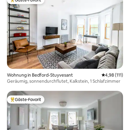
Gäste-Favorit
Beliebter Gäste-Favorit.
Wohnung in Bedford-Stuyvesant
Durchschnittl
4,98 (111)
Geräumig, sonnendurchflutet, Kalkstein, 1 Schlafzimmer
Gäste-Favorit
Beliebter Gäste-Favorit.