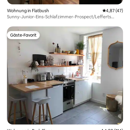
Wohnung in Flatbush
Durchschnitt
4,87 (47)
Sunny-Junior-Eins-Schlafzimmer-Prospect/Lefferts
Garden
Gäste-Favorit
Gäste-Favorit