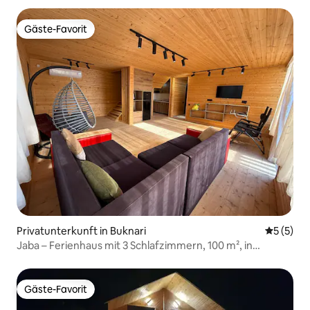
Gäste-Favorit
Gäste-Favorit
Privatunterkunft in Buknari
Durchsch
5 (5)
Jaba – Ferienhaus mit 3 Schlafzimmern, 100 m², in
Tsikhisdziri
Gäste-Favorit
Gäste-Favorit