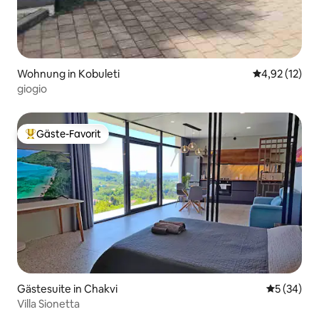
Wohnung in Kobuleti
Durchschnitt
4,92 (12)
giogio
Gäste-Favorit
Beliebter Gäste-Favorit.
Gästesuite in Chakvi
Durchschni
5 (34)
Villa Sionetta