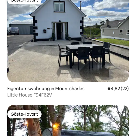
Gäste-Favorit
Gäste-Favorit
Eigentumswohnung in Mountcharles
Durchschnitt
4,82 (22)
Little House F94F62V
Gäste-Favorit
Gäste-Favorit