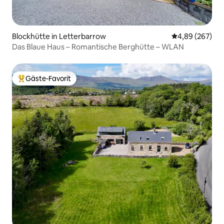
Blockhütte in Letterbarrow
Durchschnittli
4,89 (267)
Das Blaue Haus – Romantische Berghütte – WLAN
Gäste-Favorit
Beliebter Gäste-Favorit.