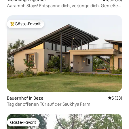
Aarambh Stays! Entspanne dich, verjünge dich. Genieße
die Natur.
Gäste-Favorit
Beliebter Gäste-Favorit.
Bauernhof in Beze
Durchschn
5 (33)
Tag der offenen Tür auf der Saukhya Farm
Gäste-Favorit
Gäste-Favorit