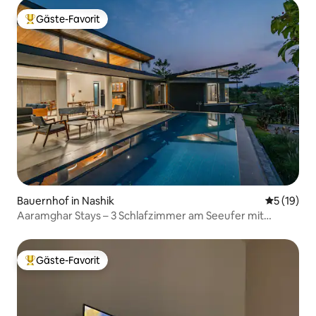
Gäste-Favorit
Beliebter Gäste-Favorit.
Bauernhof in Nashik
Durchschn
5 (19)
Aaramghar Stays – 3 Schlafzimmer am Seeufer mit
kostenlosem Frühstück
Gäste-Favorit
Beliebter Gäste-Favorit.