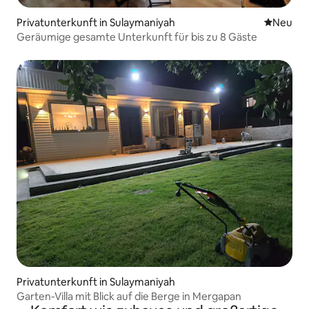
Privatunterkunft in Sulaymaniyah
Neue Unt
Neu
Geräumige gesamte Unterkunft für bis zu 8 Gäste
Privatunterkunft in Sulaymaniyah
Garten-Villa mit Blick auf die Berge in Mergapan