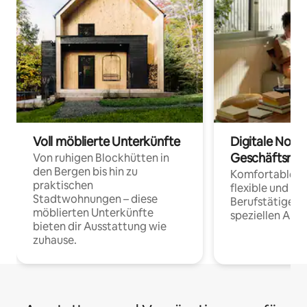
Voll möblierte Unterkünfte
Digitale Noma
Geschäftsrei
Von ruhigen Blockhütten in
den Bergen bis hin zu
Komfortable Un
praktischen
flexible und o
Stadtwohnungen – diese
Berufstätige 
möblierten Unterkünfte
speziellen Arbe
bieten dir Ausstattung wie
zuhause.