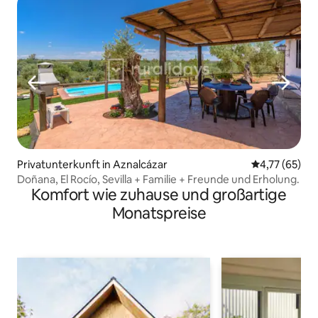
Privatunterkunft in Aznalcázar
Durchschnitt
4,77 (65)
Doñana, El Rocío, Sevilla + Familie + Freunde und Erholung.
Komfort wie zuhause und großartige
Monatspreise