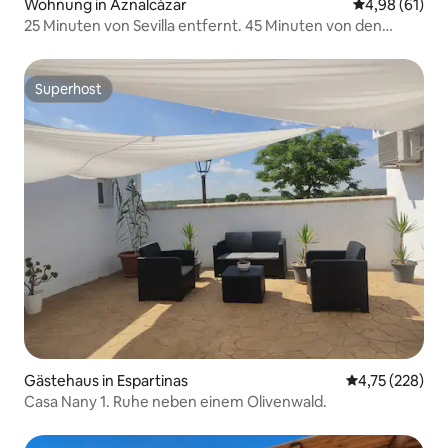
Wohnung in Aznalcázar
Durchschnitt
4,98 (61)
25 Minuten von Sevilla entfernt. 45 Minuten von den
Stränden von Doñana entfernt.
Superhost
Superhost
Gästehaus in Espartinas
Durchschnittl
4,75 (228)
Casa Nany 1. Ruhe neben einem Olivenwald.