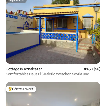
Superhost
Superhost
Cottage in Aznalcázar
Durchschnitt
4,77 (56)
Komfortables Haus El Giraldillo zwischen Sevilla und
Doñana
Gäste-Favorit
Beliebter Gäste-Favorit.