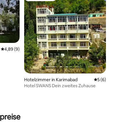
Durchschnittliche Bewertung: 4,89 von 5, 9 Bewertungen
4,89 (9)
Hotelzimmer in Karimabad
Durchschnittlich
5 (6)
Hotel SWANS Dein zweites Zuhause
preise