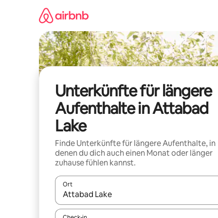
Zu
Inhalten
springen
Unterkünfte für längere
Aufenthalte in Attabad
Lake
Finde Unterkünfte für längere Aufenthalte, in
denen du dich auch einen Monat oder länger
zuhause fühlen kannst.
Ort
Wenn Ergebnisse verfügbar sind, navigiere mit d
Check-in