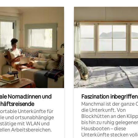
tale Nomad:innen und
Faszination inbegriffen
häftsreisende
Manchmal ist der ganze 
die Unterkunft. Von
rtable Unterkünfte für
Blockhütten an den Klip
ble und ortsunabhängige
bis hin zu ruhig gelegene
fstätige mit WLAN und
Hausbooten – diese
ellen Arbeitsbereichen.
Unterkünfte stecken voll