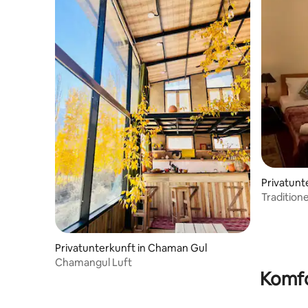
Privatunt
Tradition
und -Des
Privatunterkunft in Chaman Gul
Chamangul Luft
Komfo