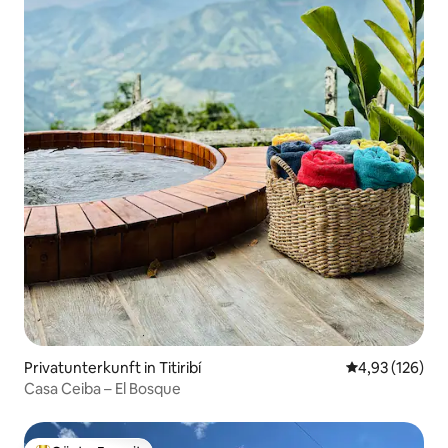
Privatunterkunft in Titiribí
Durchschnittl
4,93 (126)
Casa Ceiba – El Bosque