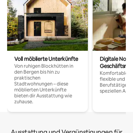
Voll möblierte Unterkünfte
Digitale Noma
Geschäftsrei
Von ruhigen Blockhütten in
den Bergen bis hin zu
Komfortable Un
praktischen
flexible und o
Stadtwohnungen – diese
Berufstätige 
möblierten Unterkünfte
speziellen Arbe
bieten dir Ausstattung wie
zuhause.
Ausstattung und Vergünstigungen für