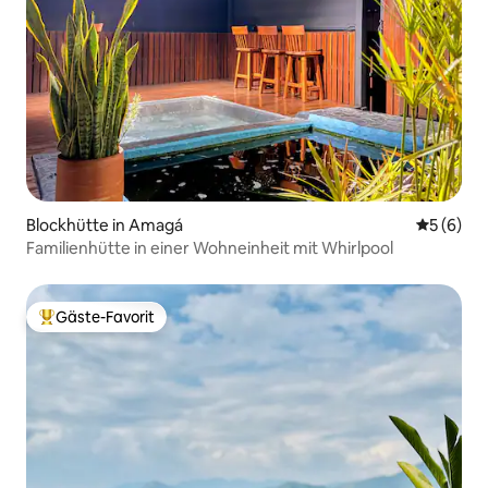
Blockhütte in Amagá
Durchschn
5 (6)
Familienhütte in einer Wohneinheit mit Whirlpool
Gäste-Favorit
Beliebter Gäste-Favorit.