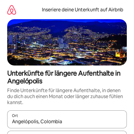
Zu
Inhalten
Inseriere deine Unterkunft auf Airbnb
springen
Unterkünfte für längere Aufenthalte in
Angelópolis
Finde Unterkünfte für längere Aufenthalte, in denen
du dich auch einen Monat oder länger zuhause fühlen
kannst.
Ort
Wenn Ergebnisse verfügbar sind, navigiere mit den Pfeiltaste