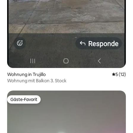
Wohnung in Trujillo
Durchschn
5 (12)
Wohnung mit Balkon 3. Stock
Gäste-Favorit
Gäste-Favorit