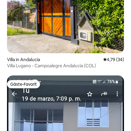
Villa in Andalucía
Durchschnitt
4,79 (34)
Villa Lugano - Campoalegre Andalucía (COL)
Gäste-Favorit
Gäste-Favorit