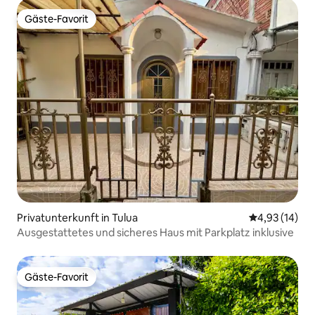
Gäste-Favorit
Gäste-Favorit
Privatunterkunft in Tulua
Durchschnitt
4,93 (14)
Ausgestattetes und sicheres Haus mit Parkplatz inklusive
Gäste-Favorit
Gäste-Favorit