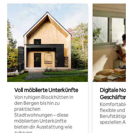
Voll möblierte Unterkünfte
Digitale Noma
Geschäftsrei
Von ruhigen Blockhütten in
den Bergen bis hin zu
Komfortable Un
praktischen
flexible und o
Stadtwohnungen – diese
Berufstätige 
möblierten Unterkünfte
speziellen Arbe
bieten dir Ausstattung wie
zuhause.