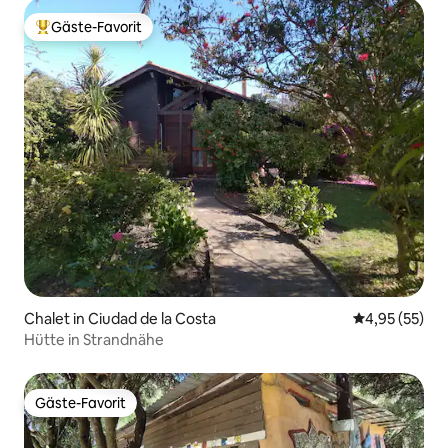
Gäste-Favorit
Beliebter Gäste-Favorit.
Chalet in Ciudad de la Costa
Durchschnitt
4,95 (55)
Hütte in Strandnähe
Gäste-Favorit
Gäste-Favorit