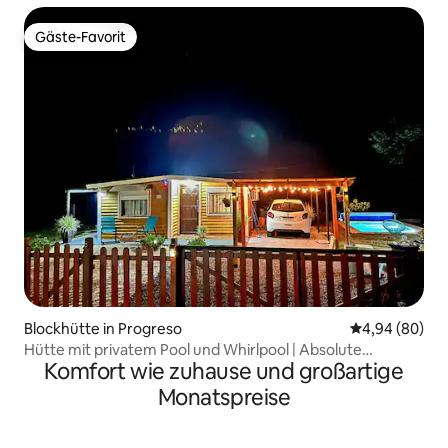
Gäste-Favorit
Gäste-Favorit
Blockhütte in Progreso
Durchschnittl
4,94 (80)
Hütte mit privatem Pool und Whirlpool | Absolute
Komfort wie zuhause und großartige
Entspannung
Monatspreise