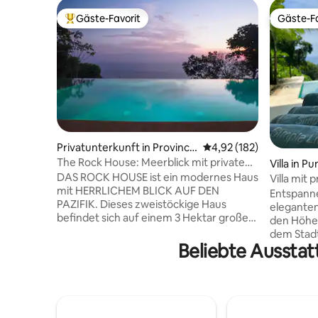
Gäste-Favorit
Gäste-Fa
Beliebter Gäste-Favorit.
Gäste-Fa
Privatunterkunft in Provincia
Durchschnittliche Bewe
4,92 (182)
de Puntarenas
The Rock House: Meerblick mit privatem
Villa in P
Infinity-Pool
DAS ROCK HOUSE ist ein modernes Haus
Villa mit 
mit HERRLICHEM BLICK AUF DEN
Cobano
Entspanne
PAZIFIK. Dieses zweistöckige Haus
eleganten
befindet sich auf einem 3 Hektar großen
den Höhen
Anwesen am Hang, umgeben vom
dem Stad
Dschungel und bietet eine sehr PRIVATE
Beliebte Ausstat
Annehmlic
und RUHIGE Kulisse für deinen
Stränden 
tropischen Kurzurlaub. Mit schönen
seine So
Innen-/Außen-Designelementen und
verzauber
nur wenige Schritte vom INFINITY-POOL
vorzugsw
entfernt verfügt das Haus über eine
oder eine