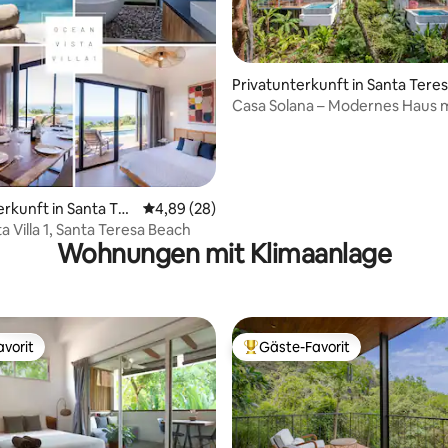
Privatunterkunft in Santa Tere
Casa Solana – Modernes Haus 
Meerblick
ewertung: 5 von 5, 137 Bewertungen
erkunft in Santa Ter
Durchschnittliche Bewertung: 4,89 von 5, 
4,89 (28)
h
a Villa 1, Santa Teresa Beach
Wohnungen mit Klimaanlage
vorit
Gäste-Favorit
vorit
Beliebter Gäste-Favorit.