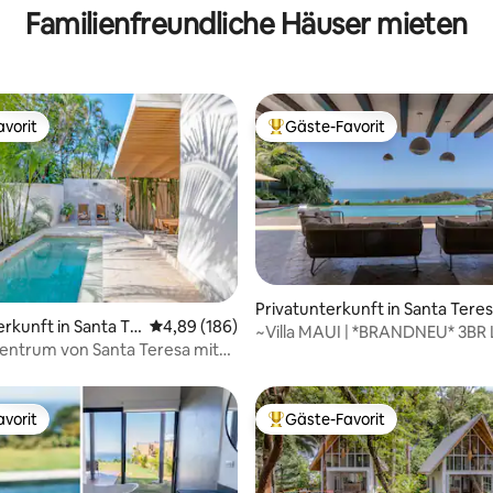
Familienfreundliche Häuser mieten
vorit
Gäste-Favorit
vorit
Beliebter Gäste-Favorit.
Privatunterkunft in Santa Tere
rtung: 4,88 von 5, 146 Bewertungen
erkunft in Santa Te
Durchschnittliche Bewertung: 4,89 von 5, 1
4,89 (186)
~Villa MAUI | *BRANDNEU* 3BR 
ch
entrum von Santa Teresa mit
Meerblick~
Pool
vorit
Gäste-Favorit
vorit
Beliebter Gäste-Favorit.