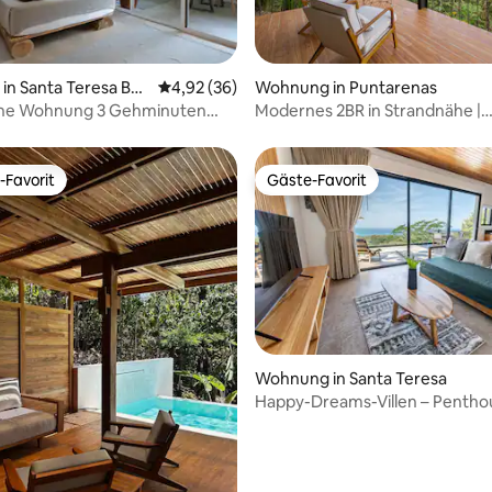
rtung: 4,96 von 5, 106 Bewertungen
n Santa Teresa Bea
Durchschnittliche Bewertung: 4,92 von 5, 
4,92 (36)
Wohnung in Puntarenas
renas
he Wohnung 3 Gehminuten
Modernes 2BR in Strandnähe |
d Santa Teresa/Olivia
Dschungelblick
-Favorit
Gäste-Favorit
r Gäste-Favorit.
Gäste-Favorit
Wohnung in Santa Teresa
Happy-Dreams-Villen – Pentho