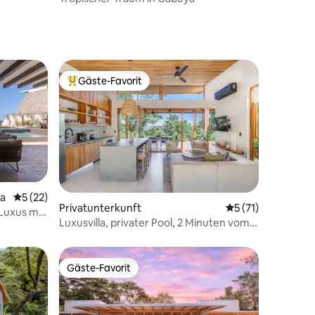
Gäste-Favorit
Beliebter Gäste-Favorit.
sa
Durchschnittliche Bewertung: 5 von 5, 22 Bewertungen
5 (22)
Privatunterkunft
Durchschnittliche
5 (71)
86 Bewertungen
Luxus mit
Luxusvilla, privater Pool, 2 Minuten vom
Strand entfernt
Gäste-Favorit
Gäste-Favorit