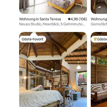
Wohnung in Santa Teresa
Durchschnittliche Bewe
4,96 (106)
Wohnung i
ch, Punta
Neues Studio, Meerblick, 5 Gehminuten
Gemütlic
vom Strand entfernt
vom Stran
Gäste-Favorit
Gäste
Gäste-Favorit
Beliebte