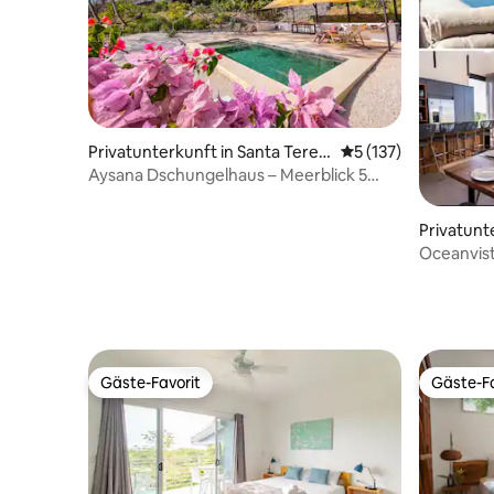
Privatunterkunft in Santa Teres
Durchschnittliche B
5 (137)
a Beach
Aysana Dschungelhaus – Meerblick 5
Minuten bis St. Teresa
Privatunt
esa Beac
Oceanvist
Gäste-Favorit
Gäste-Fa
Gäste-Favorit
Gäste-Fa