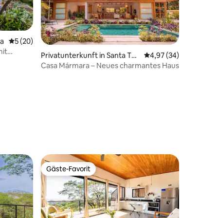
sa
Durchschnittliche Bewertung: 5 von 5, 20 Bewertungen
5 (20)
mit
Privatunterkunft in Santa Ter
Durchschnittliche Be
4,97 (34)
esa
Casa Mármara – Neues charmantes Haus
28 Bewertungen
Gäste-Favorit
Gäste-Favorit