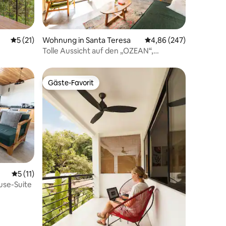
36 Bewertungen
Durchschnittliche Bewertung: 5 von 5, 21 Bewertungen
5 (21)
Wohnung in Santa Teresa
Durchschnittliche Bew
4,86 (247)
Tolle Aussicht auf den „OZEAN“,
Spaziergang zum Strand *2
Gäste-Favorit
Gäste-Favorit
Durchschnittliche Bewertung: 5 von 5, 11 Bewertungen
5 (11)
use-Suite