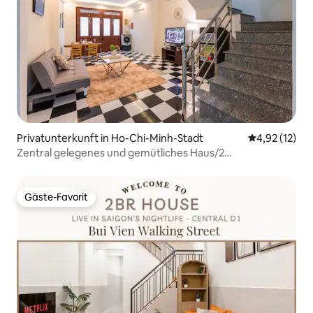
Privatunterkunft in Ho-Chi-Minh-Stadt
Durchschnitt
4,92 (12)
Zentral gelegenes und gemütliches Haus/2
Schlafzimmer_Bui-Vien-Straße zu Fuß erreichbar
Gäste-Favorit
Gäste-Favorit