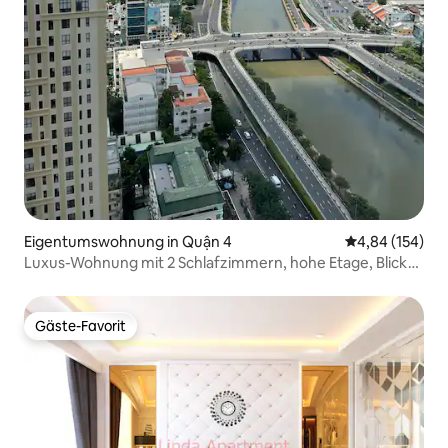
Eigentumswohnung in Quận 4
Durchschnittli
4,84 (154)
Luxus-Wohnung mit 2 Schlafzimmern, hohe Etage, Blick
auf den Fluss, kostenloser Fitnessraum
Gäste-Favorit
Gäste-Favorit