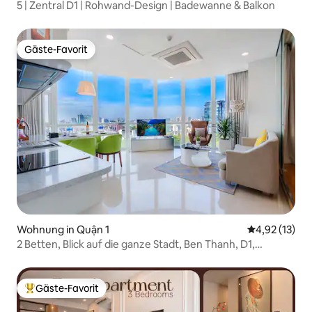
5 | Zentral D1 | Rohwand-Design | Badewanne & Balkon
Gäste-Favorit
Gäste-Favorit
Wohnung in Quận 1
Durchschnitt
4,92 (13)
2 Betten, Blick auf die ganze Stadt, Ben Thanh, D1,
FITNESSRAUM-POOL
Gäste-Favorit
Beliebter Gäste-Favorit.