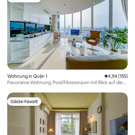
Gäste-Favorit
Wohnung in Quận 1
Durchschnittl
4,94 (155)
Panorama-Wohnung, Pool/Fitnessraum mit Blick auf die
Stadt
Gäste-Favorit
Gäste-Favorit