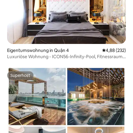
Eigentumswohnung in Quận 4
Durchschnittli
4,88 (232)
Luxuriöse Wohnung - ICON56-Infinity-Pool, Fitnessraum,
3 Minuten zum Zentrum
Superhost
Superhost