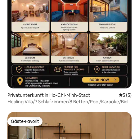
Privatunterkunft in Ho-Chi-Minh-Stadt
Durchsch
5 (5)
Healing Villa/7 Schlafzimmer/8 Betten/Pool/Karaoke/Bida,
Grill
Gäste-Favorit
Gäste-Favorit