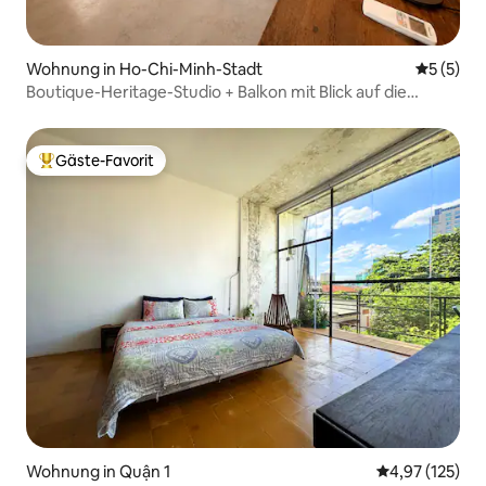
Wohnung in Ho-Chi-Minh-Stadt
Durchsch
5 (5)
Boutique-Heritage-Studio + Balkon mit Blick auf die
Innenstadt
Gäste-Favorit
Beliebter Gäste-Favorit.
Wohnung in Quận 1
Durchschnittl
4,97 (125)