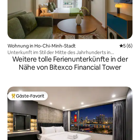
Wohnung in Ho-Chi-Minh-Stadt
Durchschn
5 (6)
Unterkunft im Stil der Mitte des Jahrhunderts in
Weitere tolle Ferienunterkünfte in der
American & Saigon | 3 Personen, 5 Minuten von D1
entfernt
Nähe von Bitexco Financial Tower
Gäste-Favorit
Beliebter Gäste-Favorit.