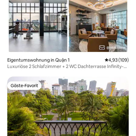
Eigentumswohnung in Quận 1
Durchschnittli
4,93 (109)
Luxuriöse 2 Schlafzimmer + 2 WC Dachterrasse Infinity-
Pool, Fitnessraum
Gäste-Favorit
Gäste-Favorit