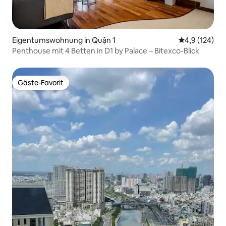
Eigentumswohnung in Quận 1
Durchschnitt
4,9 (124)
Penthouse mit 4 Betten in D1 by Palace – Bitexco-Blick
Gäste-Favorit
Gäste-Favorit