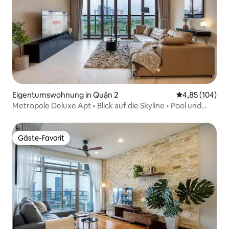
Eigentumswohnung in Quận 2
Durchschnittli
4,85 (104)
Metropole Deluxe Apt • Blick auf die Skyline • Pool und
Fitnessraum
Gäste-Favorit
Gäste-Favorit