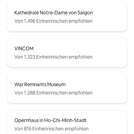
über die französische Architektur aus
der Kolonialzeit, nur wenige Schritte
vom Herzen der pulsierendsten Stadt
Kathedrale Notre-Dame von Saigon
Vietnams entfernt. Das Gebäude selbst
Von 1.496 Einheimischen empfohlen
ist voll von Boutiquen und Kunstgalerien.
Du wohnst buchstäblich im Herzen von
Ho-Chi-Minh-Stadt. 3 Minuten zum
Bitexco Financial Tower, 10 Minuten zum
Ben Thanh Central Bus Station & Taxis
VINCOM
befinden sich direkt vor deiner Tür.
Von 1.323 Einheimischen empfohlen
Machen Sie sich bereit, Saigon – die Perle
des Fernen Ostens zu erkunden!
War Remnants Museum
Von 1.288 Einheimischen empfohlen
Opernhaus in Ho-Chi-Minh-Stadt
Von 816 Einheimischen empfohlen