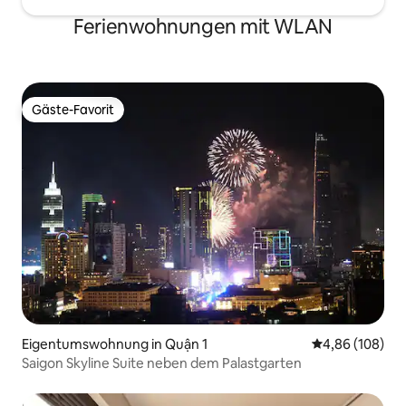
Ferienwohnungen mit WLAN
Gäste-Favorit
Gäste-Favorit
Eigentumswohnung in Quận 1
Durchschnittli
4,86 (108)
Saigon Skyline Suite neben dem Palastgarten