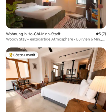
Wohnung in Ho-Chi-Minh-Stadt
Durchsch
5 (7)
Woody Stay – einzigartige Atmosphäre • Bui Vien 6 Min.,
D1 Central
Gäste-Favorit
Beliebter Gäste-Favorit.