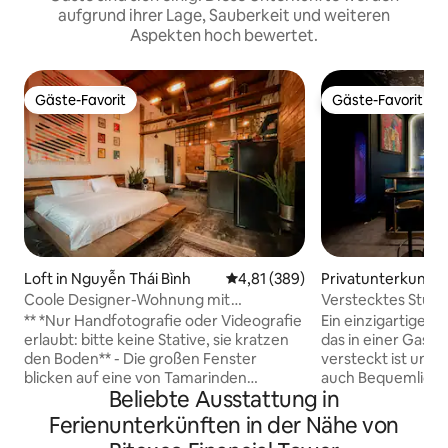
aufgrund ihrer Lage, Sauberkeit und weiteren
Aspekten hoch bewertet.
Gäste-Favorit
Gäste-Favorit
Gäste-Favorit
Gäste-Favorit
Loft in Nguyễn Thái Bình
Durchschnittliche Bewertung: 4
4,81 (389)
Privatunterkunft i
Coole Designer-Wohnung mit
Verstecktes Studio
atemberaubenden Retro-Details
Saigon
** *Nur Handfotografie oder Videografie
Ein einzigartiges 
erlaubt: bitte keine Stative, sie kratzen
das in einer Gass
den Boden** - Die großen Fenster
versteckt ist und 
blicken auf eine von Tamarinden
auch Bequemlichke
Beliebte Ausstattung in
gesäumte Straße und über die
Unterkunft befinde
französische Architektur aus der
eines Stadthauses
Ferienunterkünften in der Nähe von
Kolonialzeit, nur wenige Schritte vom
gemütlichen Bean