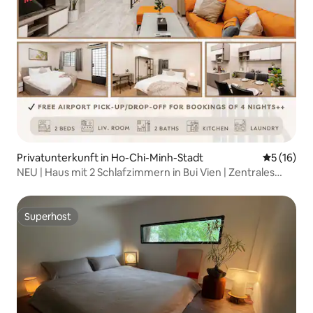
Privatunterkunft in Ho-Chi-Minh-Stadt
Durchschn
5 (16)
NEU | Haus mit 2 Schlafzimmern in Bui Vien | Zentrales
Saigon D1
Superhost
Superhost