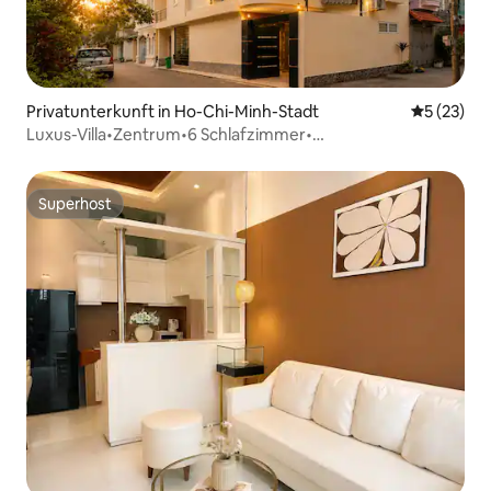
Privatunterkunft in Ho-Chi-Minh-Stadt
Durchschn
5 (23)
Luxus-Villa•Zentrum•6 Schlafzimmer•
7 WC•Pool•Sauna•KTV•Bi-a
Superhost
Superhost