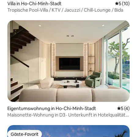
Villa in Ho-Chi-Minh-Stadt
Durchschn
5 (10)
Tropische Pool-Villa / KTV / Jacuzzi / Chill-Lounge / Bida
Eigentumswohnung in Ho-Chi-Minh-Stadt
Durchsch
5 (4)
Maisonette-Wohnung in D3 · Unterkunft in Hotelqualität
von Neutron Living
Gäste-Favorit
Gäste-Favorit