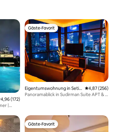
Gäste-Favorit
Gäste-Favorit
42 Bewertungen
Eigentumswohnung in Setia
Durchschnittliche Bew
4,87 (256)
budi
Panoramablick in Sudirman Suite APT & in
urchschnittliche Bewertung: 4,96 von 5, 172 Bewertungen
4,96 (172)
der Nähe von MRT
mer |
Gäste-Favorit
Gäste-Favorit