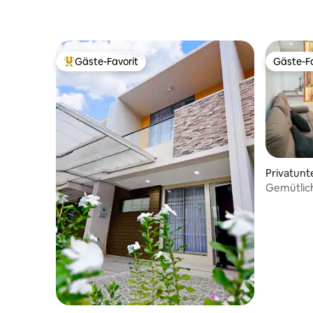
Gäste-Favorit
Gäste-Fa
Beliebter Gäste-Favorit.
Gäste-Fa
Privatunt
Gemütlich
Zimmer-Ha