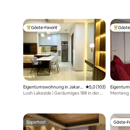
Gäste-Favorit
Gäste
Beliebter Gäste-Favorit.
Beliebte
Eigentumswohnung in Jakart
Durchschnittliche Be
5,0 (103)
Eigentum
a Barat
eng
Lush Lakeside | Geräumiges 1BR in der
Menteng P
Nähe des Flughafens Jakarta
Monas & 
Superhost
Gäste-Fa
Superhost
Gäste-Fa