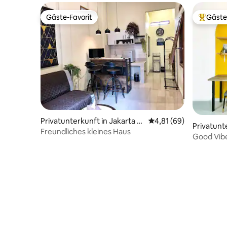
Gäste-Favorit
Gäste
Gäste-Favorit
Beliebte
Privatunterkunft in Jakarta B
Durchschnittliche Bew
4,81 (69)
Privatunt
arat
Freundliches kleines Haus
ading
Good Vib
Jakarta (