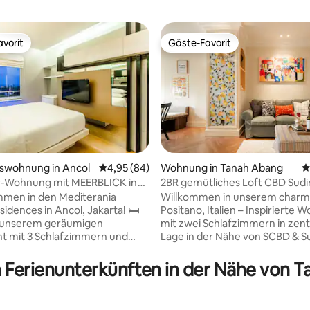
vorit
Gäste-Favorit
vorit
Gäste-Favorit
swohnung in Ancol
Durchschnittliche Bewertung: 4,95 von 5, 
4,95 (84)
Wohnung in Tanah Abang
D
-Wohnung mit MEERBLICK in
2BR gemütliches Loft CBD Sud
ertung: 4,96 von 5, 80 Bewertungen
 von Ancol Beach
|Positano Künstler Design
mmen in den Mediterania
Willkommen in unserem char
idences in Ancol, Jakarta! 🛏
Positano, Italien – Inspirierte
 unserem geräumigen
mit zwei Schlafzimmern in zent
t mit 3 Schlafzimmern und
Lage in der Nähe von SCBD & 
fortablen King-Koil-Bett mit
Area! Meine Unterkunft bietet
endem Meerblick auf. Die
atemberaubenden Blick auf die
n Ferienunterkünften in der Nähe von 
t befindet sich neben Ancol
eine voll ausgestattete Küche 
 und ist eine ideale Wahl für
komfortablen und stilvollen
 Gruppen und
Wohnbereich, der sich nach ei