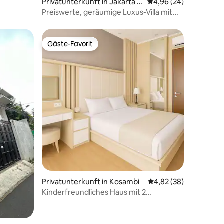
Privatunterkunft in Jakarta P
Durchschnittliche Be
4,96 (24)
usat
Preiswerte, geräumige Luxus-Villa mit
4 Schlafzimmern in Jakarta
Gäste-Favorit
Gäste-Favorit
19 Bewertungen
Privatunterkunft in Kosambi
Durchschnittliche Be
4,82 (38)
Kinderfreundliches Haus mit 2
Schlafzimmern im Herzen von NIZZA
PIK2