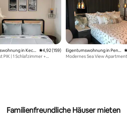
wertung: 4,9 von 5, 123 Bewertungen
swohnung in Keca
Durchschnittliche Bewertung: 4,92 von 5, 1
4,92 (159)
Eigentumswohnung in Penja
D
njaringan
ringan
t PIK | 1 Schlafzimmer +
Modernes Sea View Apartmen
a | WLAN, Netflix
Bay
Familienfreundliche Häuser mieten