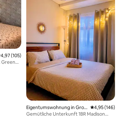
59 Bewertungen
urchschnittliche Bewertung: 4,97 von 5, 105 Bewertungen
4,97 (105)
t Green
Eigentumswohnung in Grog
Durchschnittliche Bew
4,95 (146)
ol Petamburan
Gemütliche Unterkunft 1BR Madison
Park • Central Park Mall