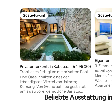
Gäste-Favorit
Gäste-Fa
Gäste-Favorit
Gäste-Fa
Eigentum
3-Zimmer
Privatunterkunft in Kabupat
Durchschnittliche Bew
4,96 (80)
der Nähe
🏡 Willko
en Jakarta Selatan
Tropisches Refugium mit privatem Pool
Marina Res
in Expat-Gegend
Eine Oase inmitten eines der
Wache in
lebendigsten Viertel von Jakarta;
Apartmen
Kemang. Von Grund auf neu gestaltet,
einem kom
um als stilvolle, gemütliche Basis zu
entspann
Beliebte Ausstattung i
dienen, um die Stadt zu erkunden. Das
Unterkunf
minimalistische, natürliche Interieur, der
Dreamland
private Pool und die leichte Einrichtung
Familien,
sind ein einzigartiger Ort im Süden von