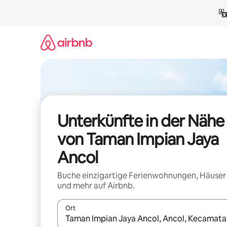
Zu
Inhalten
springen
Unterkünfte in der Nähe
von Taman Impian Jaya
Ancol
Buche einzigartige Ferienwohnungen, Häuser
und mehr auf Airbnb.
Ort
Wenn Ergebnisse verfügbar sind, navigiere mit d