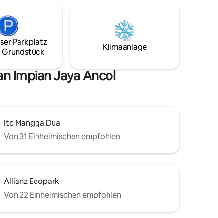
um
Geschäft und Familie. Du kannst die
Einrichtungen der Wohnung wie einen
om
Swimmingpool, eine Joggingstrecke und
 besten
einen Spielplatz genießen. Die Wohnung
tleben in
ser Parkplatz
ist mit Küchenausstattung und
Klimaanlage
 Grundstück
Pflegeprodukten ausgestattet, die du
genießen kannst. Hinweis: Es ist ein
Nichtraucherhaus
an Impian Jaya Ancol
Itc Mangga Dua
Von 31 Einheimischen empfohlen
Allianz Ecopark
Von 22 Einheimischen empfohlen