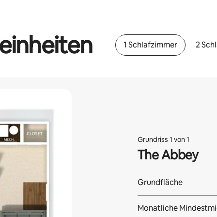
einheiten
1 Schlafzimmer
2 Sch
Grundriss 1 von 1
The Abbey
Grundfläche
Monatliche Mindestmi