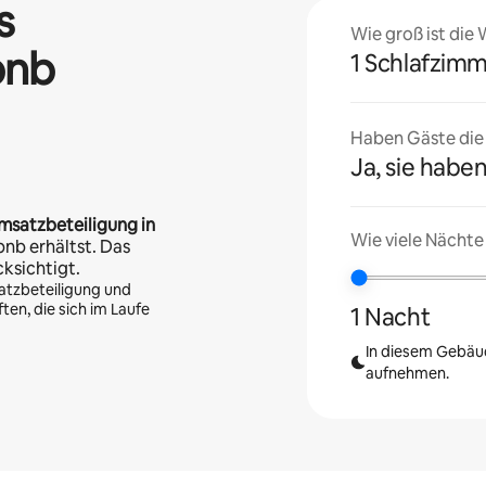
s
Wie groß ist die
bnb
1 Schlafzim
Haben Gäste die U
Ja, sie haben
msatzbeteiligung in
Wie viele Nächte
bnb erhältst. Das
cksichtigt.
atzbeteiligung und
en, die sich im Laufe
1 Nacht
In diesem Gebäud
aufnehmen.