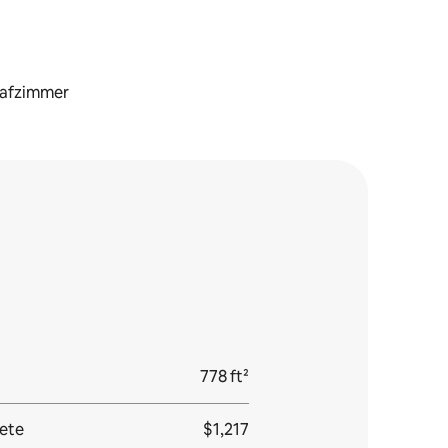
lafzimmer
778 ft²
ete
$1,217