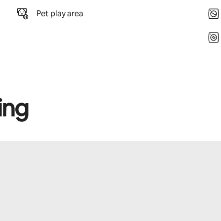
Pet play area
ing