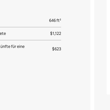
646 ft²
ete
$1,122
ünfte für eine
$623