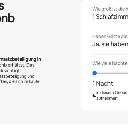
s
Wie groß ist die
bnb
1 Schlafzim
Haben Gäste die U
Ja, sie haben
msatzbeteiligung in
Wie viele Nächte
bnb erhältst. Das
cksichtigt.
atzbeteiligung und
en, die sich im Laufe
1 Nacht
In diesem Gebäud
aufnehmen.