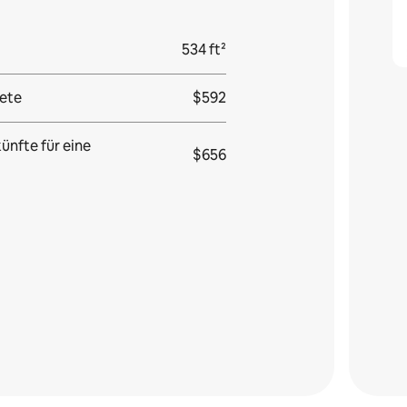
534 ft²
ete
$592
ünfte für eine
$656