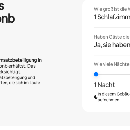
s
Wie groß ist die
bnb
1 Schlafzim
Haben Gäste die U
Ja, sie haben
msatzbeteiligung in
Wie viele Nächte
bnb erhältst. Das
cksichtigt.
atzbeteiligung und
en, die sich im Laufe
1 Nacht
In diesem Gebäud
aufnehmen.