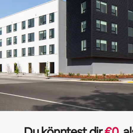
Du könntest dir
€
0
al