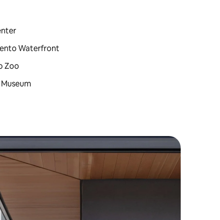
enter
mento Waterfront
o Zoo
rt Museum