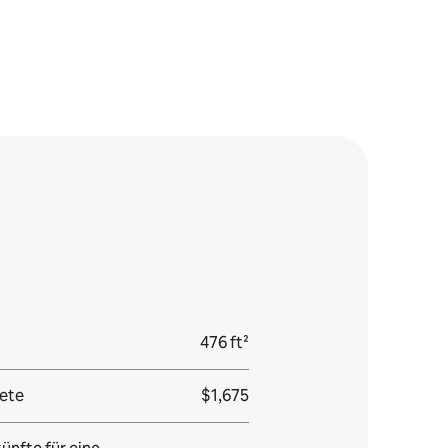
476 ft²
ete
$1,675