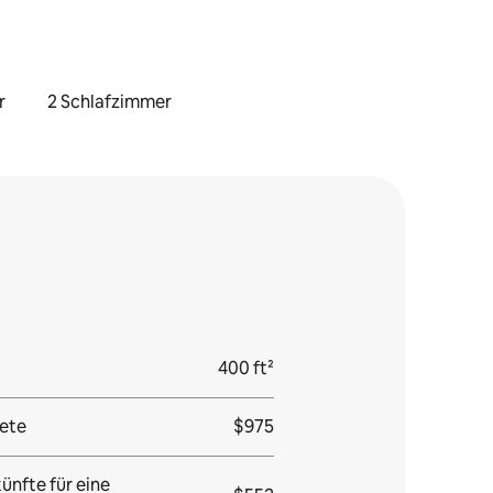
r
2 Schlafzimmer
400 ft²
ete
$975
ünfte für eine