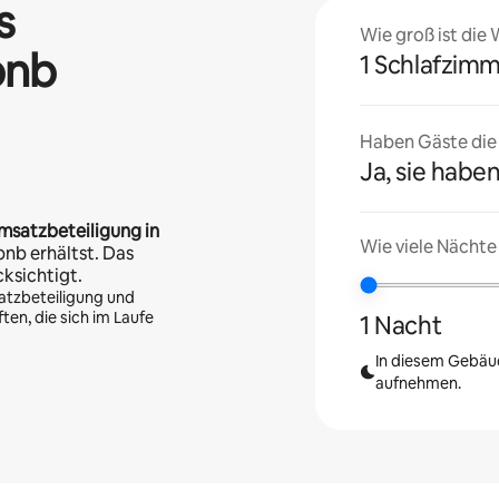
s
Wie groß ist die
bnb
1 Schlafzim
Haben Gäste die U
Ja, sie haben
msatzbeteiligung in
Wie viele Nächte
bnb erhältst. Das
cksichtigt.
atzbeteiligung und
en, die sich im Laufe
1 Nacht
In diesem Gebäud
aufnehmen.