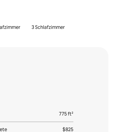
lafzimmer
3 Schlafzimmer
775 ft²
ete
$825