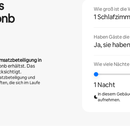
s
Wie groß ist die
bnb
1 Schlafzim
Haben Gäste die U
Ja, sie haben
msatzbeteiligung in
Wie viele Nächte
bnb erhältst. Das
cksichtigt.
atzbeteiligung und
en, die sich im Laufe
1 Nacht
In diesem Gebäud
aufnehmen.