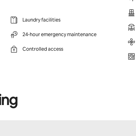
Laundry facilities
24-hour emergency maintenance
Controlled access
ing