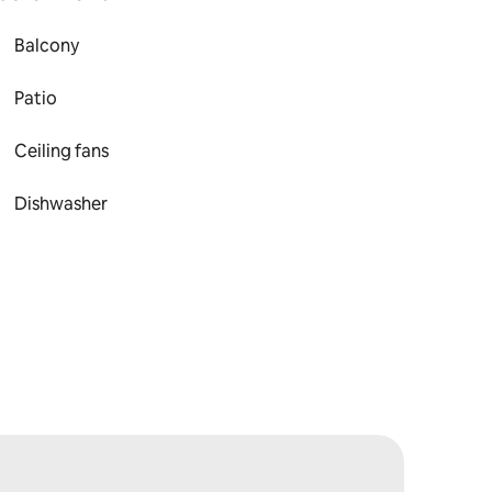
Balcony
Patio
Ceiling fans
Dishwasher