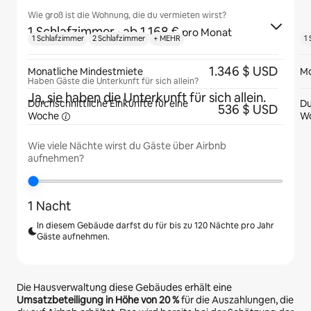
Wie groß ist die Wohnung, die du vermieten wirst?
1 Schlafzimmer
· ab 1.168 €
pro Monat
1 Schlafzimmer
2 Schlafzimmer
+ MEHR
1
1.346 $ USD
Monatliche Mindestmiete
Mo
Haben Gäste die Unterkunft für sich allein?
Ja, sie haben die Unterkunft für sich allein.
Durchschnittliche Einkünfte für eine
Du
536 $ USD
Woche
W
Wie viele Nächte wirst du Gäste über Airbnb
aufnehmen?
1 Nacht
In diesem Gebäude darfst du für bis zu 120 Nächte pro Jahr
Gäste aufnehmen.
Die Hausverwaltung diese Gebäudes erhält eine
Umsatzbeteiligung in Höhe von
20 %
für die Auszahlungen, die