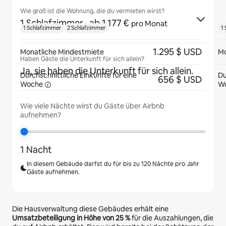
Wie groß ist die Wohnung, die du vermieten wirst?
1 Schlafzimmer
· ab 1.177 €
pro Monat
1 Schlafzimmer
2 Schlafzimmer
1
1.295 $ USD
Monatliche Mindestmiete
Mo
Haben Gäste die Unterkunft für sich allein?
Ja, sie haben die Unterkunft für sich allein.
Durchschnittliche Einkünfte für eine
Du
656 $ USD
Woche
W
Wie viele Nächte wirst du Gäste über Airbnb
aufnehmen?
1 Nacht
In diesem Gebäude darfst du für bis zu 120 Nächte pro Jahr
Gäste aufnehmen.
Die Hausverwaltung diese Gebäudes erhält eine
Umsatzbeteiligung in Höhe von
25 %
für die Auszahlungen, die