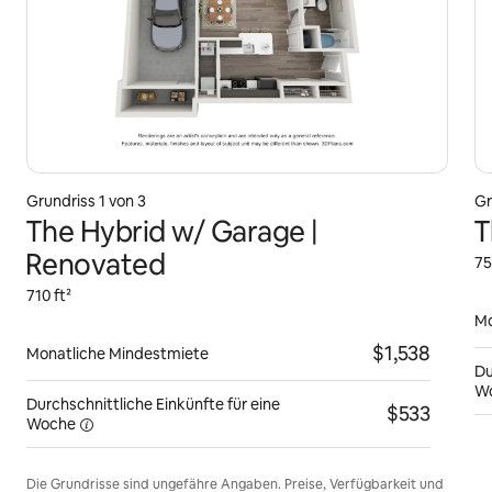
Grundriss 1 von 3
Gr
The Hybrid w/ Garage |
T
Renovated
75
710 ft²
Mo
$1,538
Monatliche Mindestmiete
Du
W
Durchschnittliche Einkünfte für eine
$533
Woche
Die Grundrisse sind ungefähre Angaben. Preise, Verfügbarkeit und