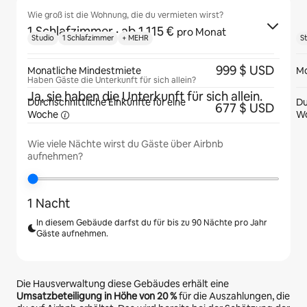
Wie groß ist die Wohnung, die du vermieten wirst?
1 Schlafzimmer
· ab 1.115 €
pro Monat
Studio
1 Schlafzimmer
+ MEHR
S
999 $ USD
Monatliche Mindestmiete
Mo
Haben Gäste die Unterkunft für sich allein?
Ja, sie haben die Unterkunft für sich allein.
Durchschnittliche Einkünfte für eine
Du
677 $ USD
Woche
W
Wie viele Nächte wirst du Gäste über Airbnb
aufnehmen?
1 Nacht
In diesem Gebäude darfst du für bis zu 90 Nächte pro Jahr
Gäste aufnehmen.
Die Hausverwaltung diese Gebäudes erhält eine
Umsatzbeteiligung in Höhe von
20 %
für die Auszahlungen, die