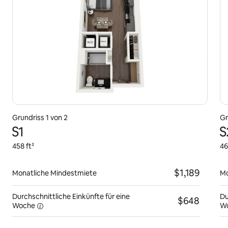
Grundriss 1 von 2
Gr
S1
S
458 ft²
46
$1,189
Monatliche Mindestmiete
Mo
Durchschnittliche Einkünfte für eine
Du
$648
Woche
W