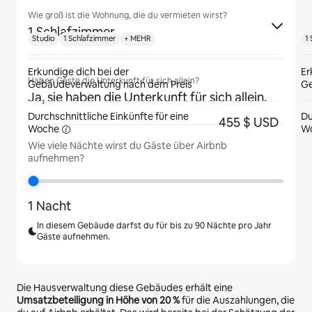
Wie groß ist die Wohnung, die du vermieten wirst?
1 Schlafzimmer
Studio
1 Schlafzimmer
+ MEHR
1
Erkundige dich bei der
Er
Haben Gäste die Unterkunft für sich allein?
Gebäudeverwaltung nach dem Preis
Ge
Ja, sie haben die Unterkunft für sich allein.
Durchschnittliche Einkünfte für eine
Du
455 $ USD
Woche
W
Wie viele Nächte wirst du Gäste über Airbnb
aufnehmen?
1 Nacht
In diesem Gebäude darfst du für bis zu 90 Nächte pro Jahr
Gäste aufnehmen.
Die Hausverwaltung diese Gebäudes erhält eine
Umsatzbeteiligung in Höhe von
20 %
für die Auszahlungen, die